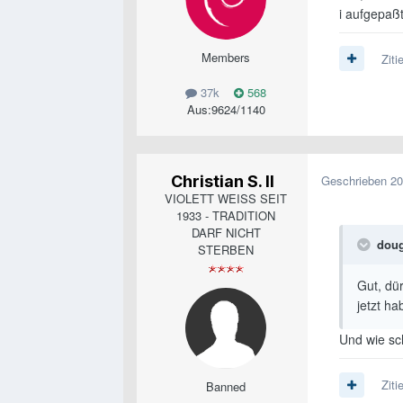
i aufgepaß
Members
Ziti
37k
568
Aus:
9624/1140
Christian S. II
Geschrieben
20
VIOLETT WEISS SEIT
1933 - TRADITION
DARF NICHT
doug
STERBEN
Gut, dü
jetzt h
Und wie sc
Ziti
Banned