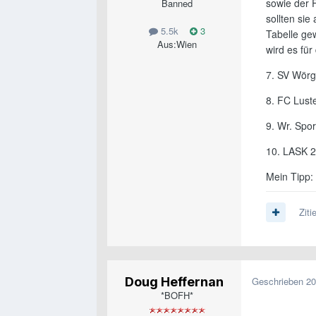
sowie der 
Banned
sollten si
5.5k
3
Tabelle gew
Aus:
Wien
wird es fü
7. SV Wörg
8. FC Lust
9. Wr. Spo
10. LASK 2
Mein Tipp: 
Ziti
Doug Heffernan
Geschrieben
20
*BOFH*