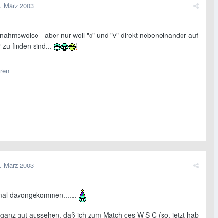
. März 2003
snahmsweise - aber nur weil "c" und "v" direkt nebeneinander auf
r zu finden sind...
eren
. März 2003
hmal davongekommen.......
e ganz gut aussehen, daß ich zum Match des W S C (so, jetzt hab