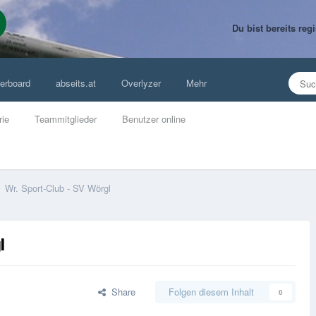
Du bist bereits re
erboard
abseits.at
Overlyzer
Mehr
rie
Teammitglieder
Benutzer online
Wr. Sport-Club - SV Wörgl
l
Share
Folgen diesem Inhalt
0