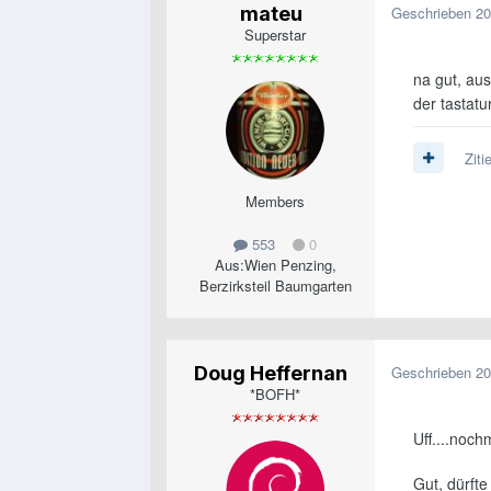
mateu
Geschrieben
20
Superstar
na gut, au
der tastatu
Ziti
Members
553
0
Aus:
Wien Penzing,
Berzirksteil Baumgarten
Doug Heffernan
Geschrieben
20
*BOFH*
Uff....noc
Gut, dürft