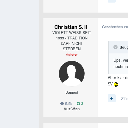
Christian S. II
Geschrieben
20
VIOLETT WEISS SEIT
1933 - TRADITION
DARF NICHT
doug
STERBEN
Ups, ve
nochma
Aber klar 
SV
Banned
Ziti
5.5k
3
Aus:
Wien