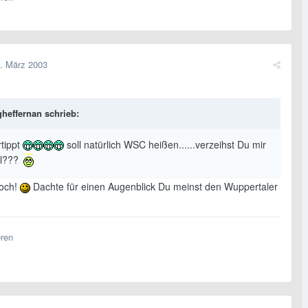
. März 2003
heffernan schrieb:
rtippt
soll natürlich WSC heißen......verzeihst Du mir
l???
doch!
Dachte für einen Augenblick Du meinst den Wuppertaler
eren