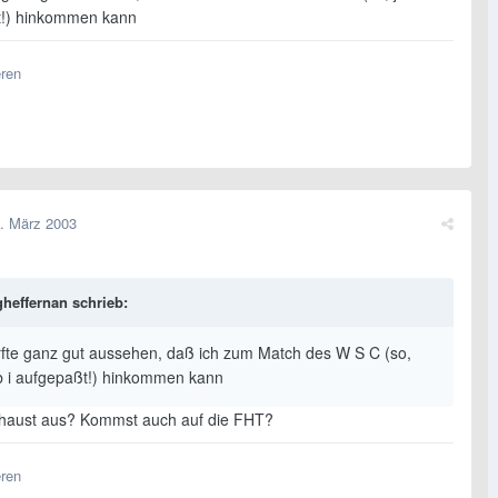
t!) hinkommen kann
eren
. März 2003
heffernan schrieb:
rfte ganz gut aussehen, daß ich zum Match des W S C (so,
ab i aufgepaßt!) hinkommen kann
haust aus? Kommst auch auf die FHT?
eren