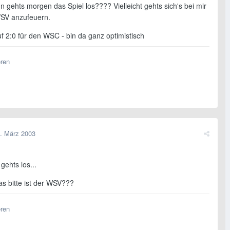
 gehts morgen das Spiel los???? Vielleicht gehts sich's bei mir
SV anzufeuern.
uf 2:0 für den WSC - bin da ganz optimistisch
eren
. März 2003
ehts los...
s bitte ist der WSV???
eren