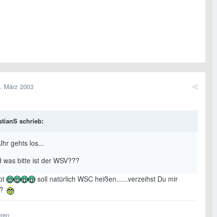
. März 2003
tianS schrieb:
hr gehts los...
 was bitte ist der WSV???
ppt
soll natürlich WSC heißen......verzeihst Du mir
??
eren