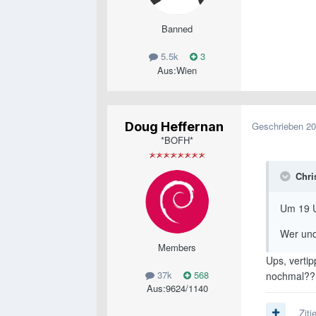
Banned
5.5k
3
Aus:
Wien
Doug Heffernan
Geschrieben
20
*BOFH*
Chris
Um 19 U
Wer und
Members
Ups, verti
37k
568
nochmal?
Aus:
9624/1140
Ziti