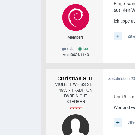
Frage: wann
aus, den W
Ich tippe a
Ziti
Members
37k
568
Aus:
9624/1140
Christian S. II
Geschrieben
20
VIOLETT WEISS SEIT
1933 - TRADITION
DARF NICHT
Um 19 Uhr g
STERBEN
Wer und wa
Ziti