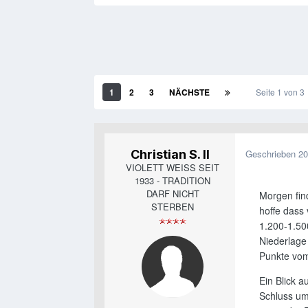
1
2
3
NÄCHSTE
Seite 1 von 
Christian S. II
Geschrieben
20
VIOLETT WEISS SEIT
1933 - TRADITION
DARF NICHT
Morgen find
STERBEN
hoffe dass
1.200-1.500
Niederlage
Punkte vom
Ein Blick a
Schluss um