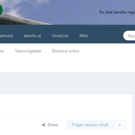
Du bist bereits re
erboard
abseits.at
Overlyzer
Mehr
rie
Teammitglieder
Benutzer online
Share
Folgen diesem Inhalt
0