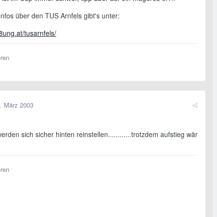
nfos über den TUS Arnfels gibt's unter:
8ung.at/tusarnfels/
eren
. März 2003
erden sich sicher hinten reinstellen............trotzdem aufstieg wär
eren