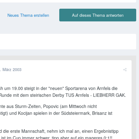
Neues Thema erstellen
Auf dieses Thema antworten
. März 2003
h um 19.00 steigt in der "neuen" Sportarena von Arnfels die
-Runde mit dem steirischen Derby TUS Arnfels - LIEBHERR GAK.
nte aus Sturm-Zeiten, Popovic (am Mittwoch nicht
tigt) und Kocijan spielen in der Südsteiermark, Brisanz ist
rd die erste Mannschaft, nehm ich mal an, einen Ergebnistipp
ist im Cup immer schwer, tipp aber auf ein mageres 0:1!!