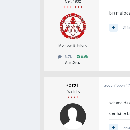
Seit 1902
bin mal ges
Ziti
Member & Friend
18.7k
9.6k
Aus:
Graz
Patzi
Geschrieben
17
Postinho
schade das
der hätte 
Ziti