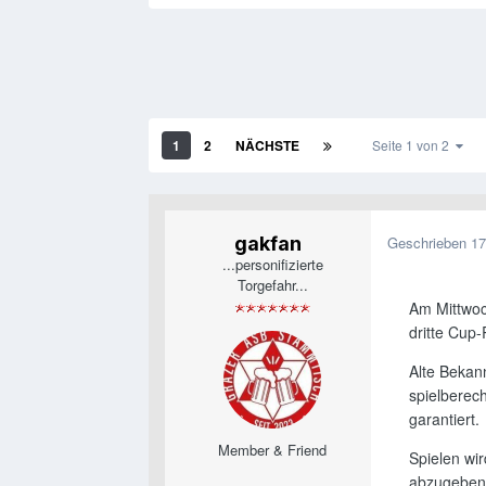
1
2
NÄCHSTE
Seite 1 von 2
gakfan
Geschrieben
17
...personifizierte
Torgefahr...
Am Mittwoc
dritte Cup
Alte Bekan
spielberech
garantiert.
Member & Friend
Spielen wi
abzugeben 