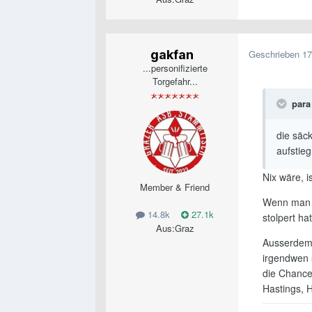
gakfan
Geschrieben
17
...personifizierte
Torgefahr...
para 
die säck
aufstieg 
Nix wäre, i
Member & Friend
Wenn man ü
14.8k
27.1k
stolpert ha
Aus:
Graz
Ausserdem 
irgendwen s
die Chance
Hastings, H