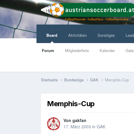
Board
Aktivitäten
Sonstiges
Lead
Forum
Mitgliederliste
Kalender
Gale
Startseite
Bundesliga
GAK
Memphis-Cup
Memphis-Cup
Von
gakfan
17. März 2003
in
GAK