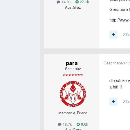
14.8k
27.1k
Aus:
Graz
Genauere I
http://www.
Ziti
para
Geschrieben
17
Seit 1902
die säcke w
a hit!!!!
Ziti
Member & Friend
18.7k
9.6k
Aus:
Graz