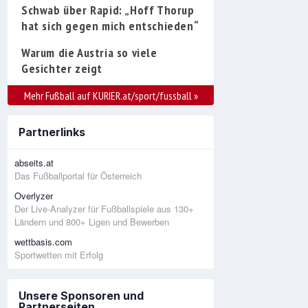
Schwab über Rapid: „Hoff Thorup
hat sich gegen mich entschieden“
Warum die Austria so viele
Gesichter zeigt
Mehr Fußball auf KURIER.at/sport/fussball
»
Partnerlinks
abseits.at
Das Fußballportal für Österreich
Overlyzer
Der Live-Analyzer für Fußballspiele aus 130+
Ländern und 800+ Ligen und Bewerben
wettbasis.com
Sportwetten mit Erfolg
Unsere Sponsoren und
Partnerseiten