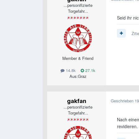
...personifizierte
Torgefahr...
Seid ihr ni
Ziti
Member & Friend
14.8k
27.1k
Aus:
Graz
gakfan
Geschrieben
19
...personifizierte
Torgefahr...
Nach einem
revidieren.