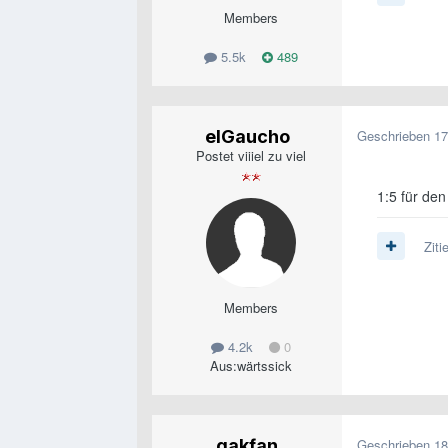
Members
5.5k
489
elGaucho
Geschrieben
17
Postet viiiel zu viel
1:5 für den
Ziti
Members
4.2k
0
Aus:
wärtssick
gakfan
Geschrieben
18