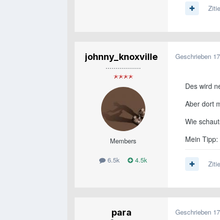
Ziti
johnny_knoxville
Geschrieben
17
..................
Des wird ne
Aber dort 
Wie schaut
Mein Tipp:
Members
6.5k
4.5k
Ziti
para
Geschrieben
17