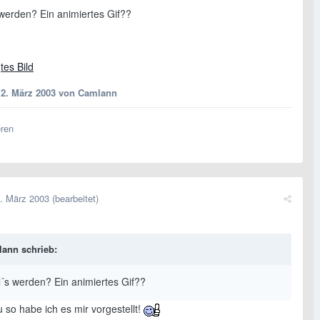
 werden? Ein animiertes Gif??
12. März 2003
von Camlann
eren
. März 2003
(bearbeitet)
ann schrieb:
l´s werden? Ein animiertes Gif??
 so habe ich es mir vorgestellt!