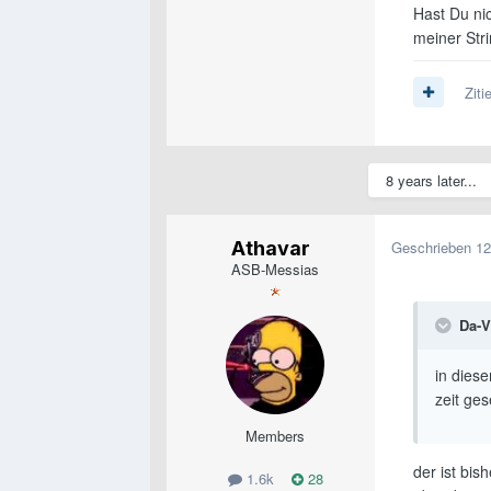
Hast Du nic
meiner Str
Ziti
8 years later...
Athavar
Geschrieben
12
ASB-Messias
Da-V
in diese
zeit ge
Members
der ist bis
1.6k
28