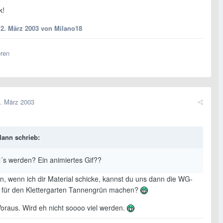
k!
12. März 2003
von Milano18
eren
. März 2003
ann schrieb:
l´s werden? Ein animiertes Gif??
, wenn ich dir Material schicke, kannst du uns dann die WG-
für den Klettergarten Tannengrün machen?
oraus. Wird eh nicht soooo viel werden.