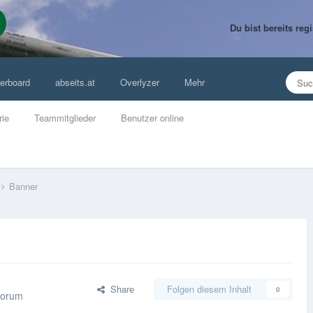
Du bist bereits re
erboard
abseits.at
Overlyzer
Mehr
rie
Teammitglieder
Benutzer online
Banner
Share
Folgen diesem Inhalt
0
Forum