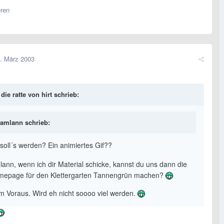
eren
. März 2003
die ratte von hirt schrieb:
amlann schrieb:
soll´s werden? Ein animiertes Gif??
ann, wenn ich dir Material schicke, kannst du uns dann die
epage für den Klettergarten Tannengrün machen?
m Voraus. Wird eh nicht soooo viel werden.