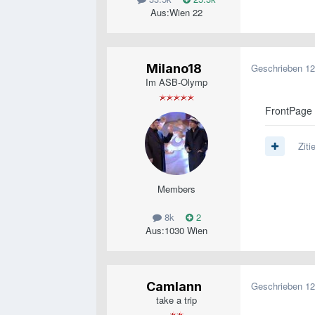
Aus:
Wien 22
Milano18
Geschrieben
12
Im ASB-Olymp
FrontPage
Ziti
Members
8k
2
Aus:
1030 Wien
Camlann
Geschrieben
12
take a trip