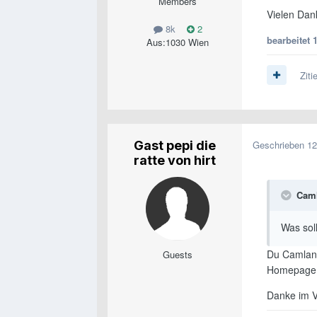
Members
Vielen Dan
8k
2
bearbeitet
Aus:
1030 Wien
Ziti
Gast pepi die
Geschrieben
12
ratte von hirt
Caml
Was sol
Du Camlann
Guests
Homepage 
Danke im V