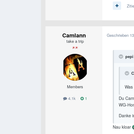
Ziti
Camlann
Geschrieben
13
take a trip
pepi 
C
Members
Was 
Du Caml
4.1k
1
WG-Hom
Danke i
Nau kloar