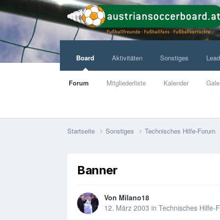
Board
Aktivitäten
Sonstiges
Lead
Forum
Mitgliederliste
Kalender
Gale
Startseite
Sonstiges
Technisches Hilfe-Forum
Banner
Von
Milano18
12. März 2003
in
Technisches Hilfe-