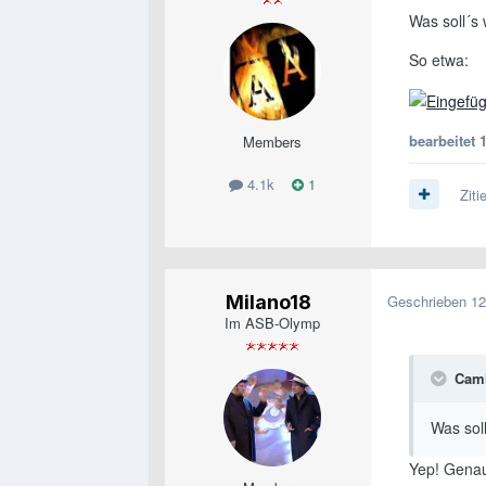
Was soll´s
So etwa:
bearbeitet
Members
4.1k
1
Ziti
Milano18
Geschrieben
12
Im ASB-Olymp
Caml
Was sol
Yep! Genau