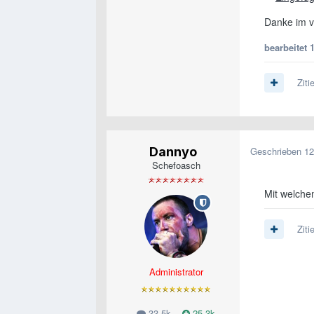
Danke im vo
bearbeitet
Ziti
Dannyo
Geschrieben
12
Schefoasch
Mit welch
Ziti
Administrator
33.5k
25.3k