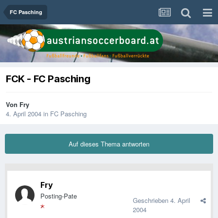
FC Pasching
FCK - FC Pasching
Von
Fry
4. April 2004
in
FC Pasching
Auf dieses Thema antworten
Fry
Posting-Pate
Geschrieben
4. April
2004