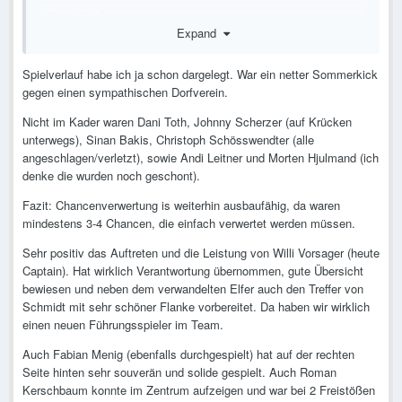
17': 1:0 Kadlec
Expand
Wechsel zur Pause:
Spielverlauf habe ich ja schon dargelegt. War ein netter Sommerkick
Köstenbauer, Maier, Aiwu, Starkl, Strauss statt Haas, Bauer,
gegen einen sympathischen Dorfverein.
Koller, Petlach, Kadlec
Nicht im Kader waren Dani Toth, Johnny Scherzer (auf Krücken
53': Schmidt
unterwegs), Sinan Bakis, Christoph Schösswendter (alle
angeschlagen/verletzt), sowie Andi Leitner und Morten Hjulmand (ich
denke die wurden noch geschont).
Fazit: Chancenverwertung is weiterhin ausbaufähig, da waren
mindestens 3-4 Chancen, die einfach verwertet werden müssen.
Sehr positiv das Auftreten und die Leistung von Willi Vorsager (heute
Captain). Hat wirklich Verantwortung übernommen, gute Übersicht
bewiesen und neben dem verwandelten Elfer auch den Treffer von
Schmidt mit sehr schöner Flanke vorbereitet. Da haben wir wirklich
einen neuen Führungsspieler im Team.
Auch Fabian Menig (ebenfalls durchgespielt) hat auf der rechten
Seite hinten sehr souverän und solide gespielt. Auch Roman
Kerschbaum konnte im Zentrum aufzeigen und war bei 2 Freistößen