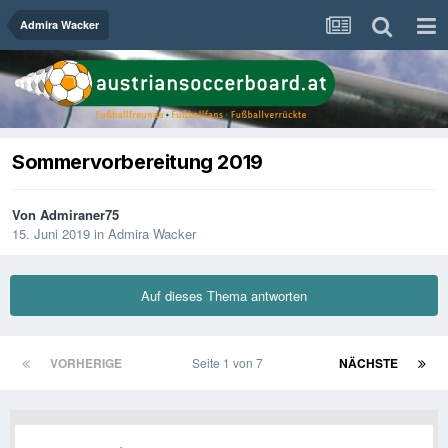
Admira Wacker
Sommervorbereitung 2019
Von
Admiraner75
15. Juni 2019
in
Admira Wacker
Auf dieses Thema antworten
VORHERIGE
Seite 1 von 7
NÄCHSTE