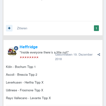
Zitieren
1
Heffridge
"Inside everyone there´s a litte nut!"
Geschrieben
19. Dezember
2018
Köln - Bochum Tipp 1
Ascoli - Brescia Tipp 2
Leverkusen - Hertha Tipp X
Udinese - Frosinone Tipp X
Rayo Vallecano - Levante Tipp X