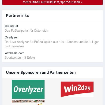
Mehr Fußball auf KURIER.at/sport/fussball
»
Partnerlinks
abseits.at
Das Fußballportal für Österreich
Overlyzer
Der Live-Analyzer für Fußballspiele aus 130+ Ländern und 800+ Ligen
und Bewerben
wettbasis.com
Sportwetten mit Erfolg
Unsere Sponsoren und Partnerseiten