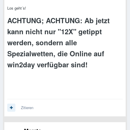
Los geht´s!
ACHTUNG; ACHTUNG: Ab jetzt
kann nicht nur "12X" getippt
werden, sondern alle
Spezialwetten, die Online auf
win2day verfügbar sind!
Zitieren