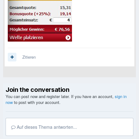
Zitieren
Join the conversation
You can post now and register later. If you have an account,
sign in
now
to post with your account.
Auf dieses Thema antworten...