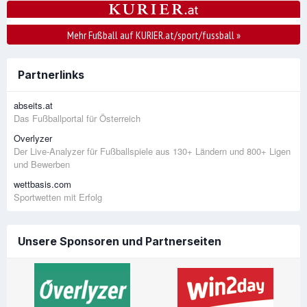
Mehr Fußball auf KURIER.at/sport/fussball
»
Partnerlinks
abseits.at
Das Fußballportal für Österreich
Overlyzer
Der Live-Analyzer für Fußballspiele aus 130+ Ländern und 800+ Ligen
und Bewerben
wettbasis.com
Sportwetten mit Erfolg
Unsere Sponsoren und Partnerseiten