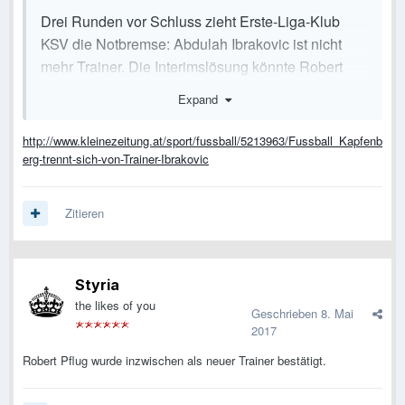
Drei Runden vor Schluss zieht Erste-Liga-Klub
KSV die Notbremse: Abdulah Ibrakovic ist nicht
mehr Trainer. Die Interimslösung könnte Robert
Pflug heißen.
Expand
Aus dem sicheren Mittelfeld ist Kapfenberg (auch wegen des
Vier-Punkte-Abzuges) in den Abstiegskampf abgerutscht, hat
http://www.kleinezeitung.at/sport/fussball/5213963/Fussball_Kapfenb
in den 15 Frühjahrsrunden nur zwei Siege gefeiert und ist das
erg-trennt-sich-von-Trainer-Ibrakovic
schlechteste Frühjahrsteam. Zuletzt und vor allem nach der
0:3-Heimniederlage gegen Liefering am Freitag machte sich im
Lager der Falken große Ratlosigkeit breit. Das Fass zum
Zitieren
Überlaufen brachte der Samstag, als Trainer Abdulah
Ibrakovic nicht zum Training mit der Mannschaft erschien.
Heute trennte man sich einvernehmlich, wie der KSV bekannt
Styria
gab. "Es war ein gutes, vernünftiges Gespräch", sagt KSV-
the likes of you
Obmann Günter Krenn. Für die letzten drei Runden sucht man
Geschrieben
8. Mai
2017
"einen neuen Motivationsschub" und einen Trainer. Erster
Ansprechpartner ist Robert Pflug, der übernehmen könnte.
Robert Pflug wurde inzwischen als neuer Trainer bestätigt.