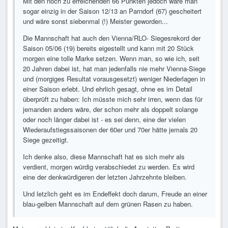
Mit den noch zu erreichenden 66 Punkten jedoch wäre man
sogar einzig in der Saison 12/13 an Parndorf (67) gescheitert
und wäre sonst siebenmal (!) Meister geworden...
Die Mannschaft hat auch den Vienna/RLO- Siegesrekord der
Saison 05/06 (19) bereits eigestellt und kann mit 20 Stück
morgen eine tolle Marke setzen. Wenn man, so wie ich, seit
20 Jahren dabei ist, hat man jedenfalls nie mehr Vienna-Siege
und (morgiges Resultat vorausgesetzt) weniger Niederlagen in
einer Saison erlebt. Und ehrlich gesagt, ohne es im Detail
überprüft zu haben: Ich müsste mich sehr irren, wenn das für
jemanden anders wäre, der schon mehr als doppelt solange
oder noch länger dabei ist - es sei denn, eine der vielen
Wiederaufstiegssaisonen der 60er und 70er hätte jemals 20
Siege gezeitigt.
Ich denke also, diese Mannschaft hat es sich mehr als
verdient, morgen würdig verabschiedet zu werden. Es wird
eine der denkwürdigeren der letzten Jahrzehnte bleiben.
Und letzlich geht es im Endeffekt doch darum, Freude an einer
blau-gelben Mannschaft auf dem grünen Rasen zu haben.