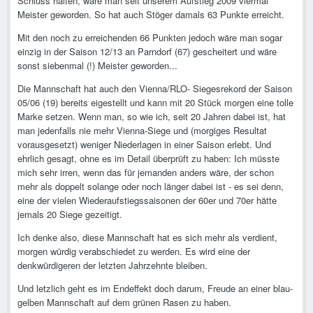
Schluss halten, wäre man seit unserem Aufstieg 2009 viermal
Meister geworden. So hat auch Stöger damals 63 Punkte erreicht.
Mit den noch zu erreichenden 66 Punkten jedoch wäre man sogar
einzig in der Saison 12/13 an Parndorf (67) gescheitert und wäre
sonst siebenmal (!) Meister geworden...
Die Mannschaft hat auch den Vienna/RLO- Siegesrekord der Saison
05/06 (19) bereits eigestellt und kann mit 20 Stück morgen eine tolle
Marke setzen. Wenn man, so wie ich, seit 20 Jahren dabei ist, hat
man jedenfalls nie mehr Vienna-Siege und (morgiges Resultat
vorausgesetzt) weniger Niederlagen in einer Saison erlebt. Und
ehrlich gesagt, ohne es im Detail überprüft zu haben: Ich müsste
mich sehr irren, wenn das für jemanden anders wäre, der schon
mehr als doppelt solange oder noch länger dabei ist - es sei denn,
eine der vielen Wiederaufstiegssaisonen der 60er und 70er hätte
jemals 20 Siege gezeitigt.
Ich denke also, diese Mannschaft hat es sich mehr als verdient,
morgen würdig verabschiedet zu werden. Es wird eine der
denkwürdigeren der letzten Jahrzehnte bleiben.
Und letzlich geht es im Endeffekt doch darum, Freude an einer blau-
gelben Mannschaft auf dem grünen Rasen zu haben.