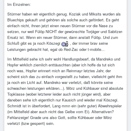
Im Einzelnen:
Stürmer haben wir eigentlich genug. Koziak und Miksits wurden als
Bluechips gekauft und gehören als solche auch gefördert. Es geht
einfach nicht, ihnen jetzt einen neuen Stürmer vor die Nase zu
setzen, nur weil Fülöp NICHT der gewünschte Torjäger und Sabitzer-
Ersatz ist. Wenn ein neuer Stürmer, dann anstatt Fülöp. Und zum
Schluß gibt es ja noch Köszegi
, der immer brav seine
Leistungen gebracht hat, egal ob Red-Zac oder t-mobile...
Im Mittelfeld sehe ich sehr wohl Handlungsbearf, da Mandreko und
Hopfer wirklich ziemlich enttäuschten (aber ich hoffe da tut sich
noch was, Hopfer erinnert mich an Reinmayr letztes Jahr, der
scheint sich das zu einfach vorgestellt zu haben, vielleicht geht ihm
ja noch ein Licht auf. Mandreko war verletzt, daß könnte seine
schwachen leistungen erklären...). Mörz und Kühbauer sind absolute
Topklasse (wobei letzterer leider auch nicht jünger wird), aber
daneben sehe ich eigentlich nur Kausich und wieder mal Köszegi.
Schmidt ist in überfordert, Lang mmn ein (sehr guter) Abwehrspieler
(im Mittelfeld aber auch nicht das Gelbe vom Ei). Alternativen?
Fehlanzeige! Gnade uns also Gott, sollte Kühbauer oder Mörz
verletzt (bzw gesperrt) sein.