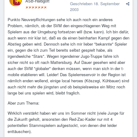
ASB-Halbgott
Geschrieben
18. September
2003
Punkto Neuverpflichtungen sehe ich auch noch ein anderes
Problem, nämlich, ob der SVM den eingeschlagenen Weg mit
Spielern aus der Umgebung fortsetzen will (bzw. kann). Ich bin dafür,
auch wenn mir klar ist, daß es da einen beinharten Kampf gegen den
Abstieg geben wird. Dennoch sehe ich mir lieber "bekannte" Spieler
ein, gegen die ich zum Teil bereits selbst gespielt habe, als
irgendwelche "Stars". Wegen irgendeiner Jugo-Truppe fahre ich
sicher nicht so oft nach Mattersburg. Auf Dauer gesehen wird aber
auch der SVM "globaler" denken müssen, wenn man sich in der t-
mobile etablieren will. Leider! Das Spielerreservoir in der Region ist
nämlich enden wollend, einige local heroes (Köszegi, Kühbauer) sind
auch nicht mehr die jüngsten und ob beispielsweise ein Mörz noch
lange bei uns spielen wird, bleibt fraglich.
Aber zum Thema:
Wirklich verstärkt haben wir uns im Sommer nicht (viele Junge für
die Zukunft geholt, ansonsten den Red-Zac-Kader nur mit 4
potentiellen Stammspielern aufgestockt, von denen drei leider
enttäuschen).