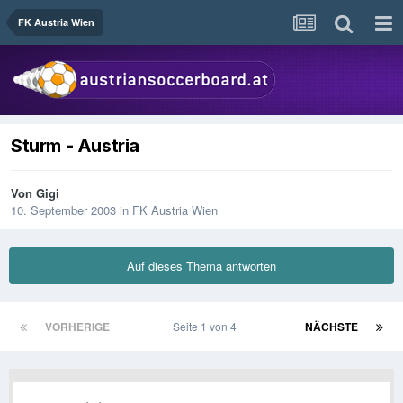
FK Austria Wien
Sturm - Austria
Von
Gigi
10. September 2003
in
FK Austria Wien
Auf dieses Thema antworten
VORHERIGE
Seite 1 von 4
NÄCHSTE