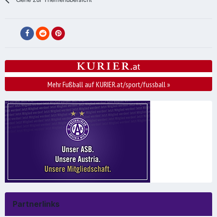
Mehr Fußball auf KURIER.at/sport/fussball
»
Partnerlinks