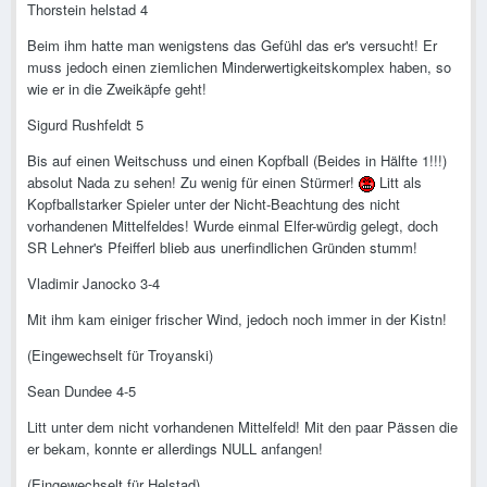
Thorstein helstad 4
Beim ihm hatte man wenigstens das Gefühl das er's versucht! Er
muss jedoch einen ziemlichen Minderwertigkeitskomplex haben, so
wie er in die Zweikäpfe geht!
Sigurd Rushfeldt 5
Bis auf einen Weitschuss und einen Kopfball (Beides in Hälfte 1!!!)
absolut Nada zu sehen! Zu wenig für einen Stürmer!
Litt als
Kopfballstarker Spieler unter der Nicht-Beachtung des nicht
vorhandenen Mittelfeldes! Wurde einmal Elfer-würdig gelegt, doch
SR Lehner's Pfeifferl blieb aus unerfindlichen Gründen stumm!
Vladimir Janocko 3-4
Mit ihm kam einiger frischer Wind, jedoch noch immer in der Kistn!
(Eingewechselt für Troyanski)
Sean Dundee 4-5
Litt unter dem nicht vorhandenen Mittelfeld! Mit den paar Pässen die
er bekam, konnte er allerdings NULL anfangen!
(Eingewechselt für Helstad)