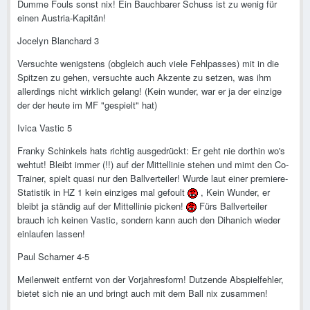
Dumme Fouls sonst nix! Ein Bauchbarer Schuss ist zu wenig für
einen Austria-Kapitän!
Jocelyn Blanchard 3
Versuchte wenigstens (obgleich auch viele Fehlpasses) mit in die
Spitzen zu gehen, versuchte auch Akzente zu setzen, was ihm
allerdings nicht wirklich gelang! (Kein wunder, war er ja der einzige
der der heute im MF "gespielt" hat)
Ivica Vastic 5
Franky Schinkels hats richtig ausgedrückt: Er geht nie dorthin wo's
wehtut! Bleibt immer (!!) auf der Mittellinie stehen und mimt den Co-
Trainer, spielt quasi nur den Ballverteiler! Wurde laut einer premiere-
Statistik in HZ 1 kein einziges mal gefoult
, Kein Wunder, er
bleibt ja ständig auf der Mittellinie picken!
Fürs Ballverteiler
brauch ich keinen Vastic, sondern kann auch den Dihanich wieder
einlaufen lassen!
Paul Scharner 4-5
Meilenweit entfernt von der Vorjahresform! Dutzende Abspielfehler,
bietet sich nie an und bringt auch mit dem Ball nix zusammen!