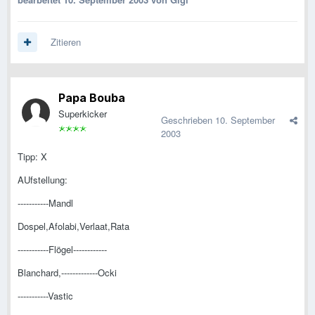
Zitieren
Papa Bouba
Superkicker
Geschrieben
10. September
2003
Tipp: X
AUfstellung:
-----------Mandl
Dospel,Afolabi,Verlaat,Rata
-----------Flögel------------
Blanchard,-------------Ocki
-----------Vastic