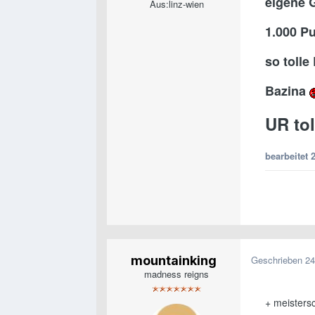
eigene 
Aus:
linz-wien
1.000 P
so toll
Bazina
UR tol
bearbeitet
mountainking
Geschrieben
24
madness reigns
+ meisters