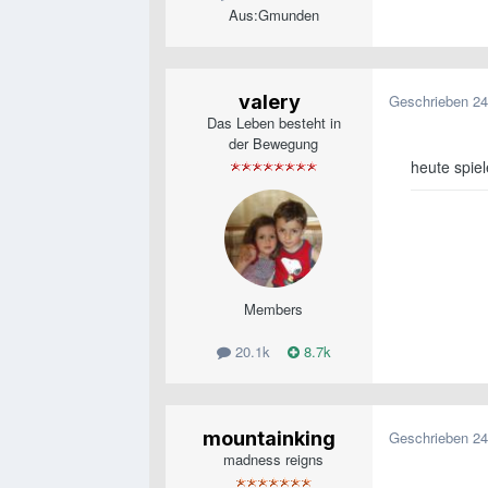
Aus:
Gmunden
valery
Geschrieben
24
Das Leben besteht in
der Bewegung
heute spiel
Members
20.1k
8.7k
mountainking
Geschrieben
24
madness reigns