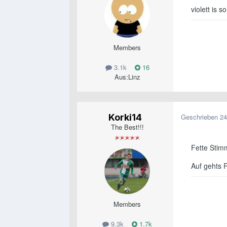
violett is s
Members
3.1k
16
Aus:
Linz
Korki14
Geschrieben
24
The Best!!!
Fette Stim
Auf gehts 
Members
9.3k
1.7k