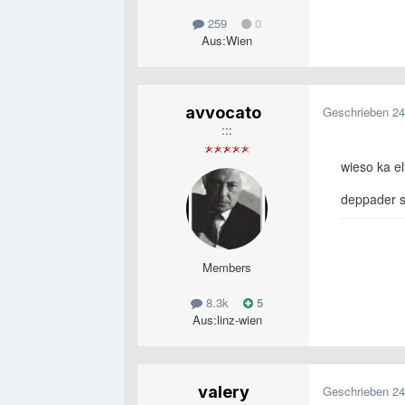
259
0
Aus:
Wien
avvocato
Geschrieben
24
:::
wieso ka el
deppader sc
Members
8.3k
5
Aus:
linz-wien
valery
Geschrieben
24