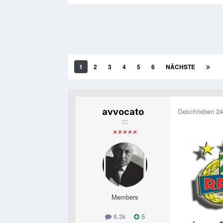
1
2
3
4
5
6
NÄCHSTE
avvocato
Geschrieben
24
:::
Members
8.3k
5