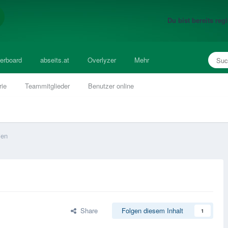
Du bist bereits re
erboard
abseits.at
Overlyzer
Mehr
rie
Teammitglieder
Benutzer online
ien
Share
Folgen diesem Inhalt
1