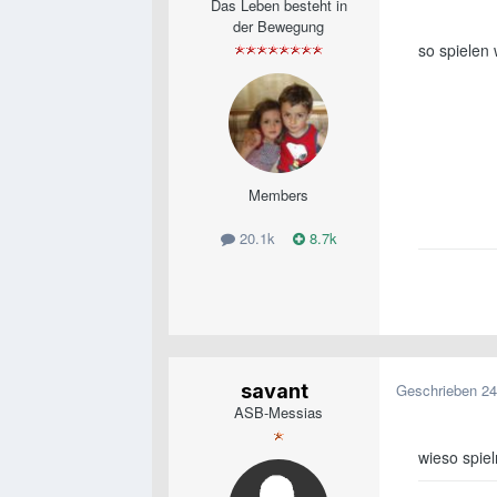
Das Leben besteht in
der Bewegung
so spielen 
Members
20.1k
8.7k
savant
Geschrieben
24
ASB-Messias
wieso spie