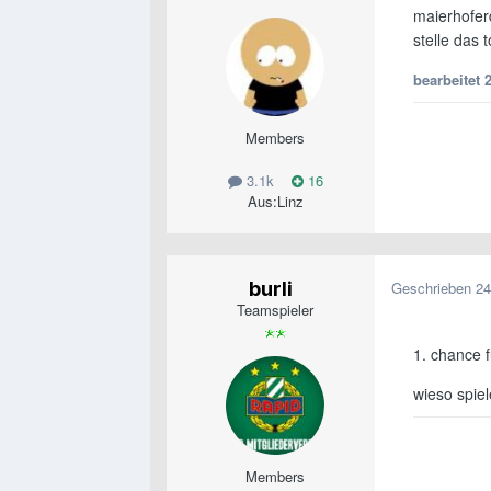
maierhofer
stelle das 
bearbeitet
Members
3.1k
16
Aus:
Linz
burli
Geschrieben
24
Teamspieler
1. chance 
wieso spie
Members