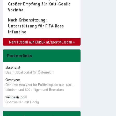
Großer Empfang für Kult-Goalie
Vozinha
Nach Krisensitzung:
Unterstützung für FIFA-Boss
Infantino
Mehr Fußball auf KURIER.at/sport/fussball
»
Partnerlinks
abseits.at
Das Fußballportal für Österreich
Overlyzer
Der Live-Analyzer für Fußballspiele aus 130+
Ländern und 800+ Ligen und Bewerben
wettbasis.com
Sportwetten mit Erfolg