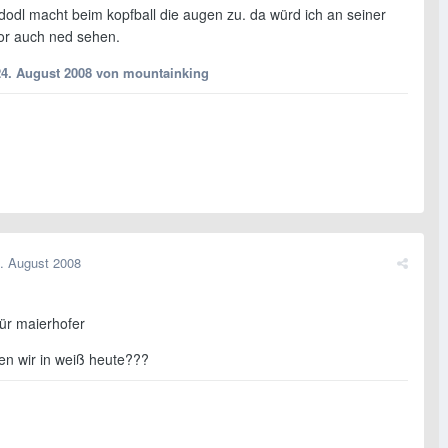
dodl macht beim kopfball die augen zu. da würd ich an seiner
tor auch ned sehen.
24. August 2008
von mountainking
. August 2008
für maierhofer
len wir in weiß heute???