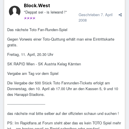
Block.West
"Deppat sei - is leiwand !"
Geschrieben
7. April
2008
Das nächste Toto Fan-Runden-Spiel
Gegen Vorweis einer Toto-Quittung erhält man eine Eintrittskarte
gratis.
Freitag, 11. April, 20.30 Uhr
SK RAPID Wien - SK Austria Kelag Kärnten
Vergabe am Tag vor dem Spiel
Die Vergabe der 500 Stück Toto Fanrunden-Tickets erfolgt am
Donnerstag, den 10. April ab 17.00 Uhr an den Kassen 5, 9 und 10
des Hanappi-Stadions.
---------------------------------
das nächste mal bitte selber auf der offizielen schaun und suchen !
PS: Im Rapidfans.at Forum steht aber das es kein TOTO Spiel mehr
ist .. am besten email an Rapid schreiben oder anrufen!