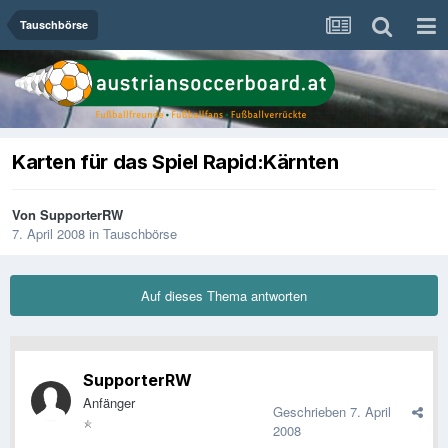
Tauschbörse
Karten für das Spiel Rapid:Kärnten
Von
SupporterRW
7. April 2008
in
Tauschbörse
Auf dieses Thema antworten
SupporterRW
Anfänger
Geschrieben
7. April
2008