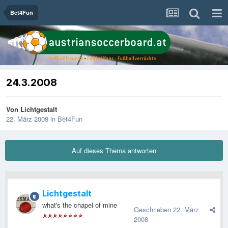
Bet4Fun
24.3.2008
Von
Lichtgestalt
22. März 2008
in
Bet4Fun
Auf dieses Thema antworten
Lichtgestalt
what's the chapel of mine
Geschrieben
22. März
2008