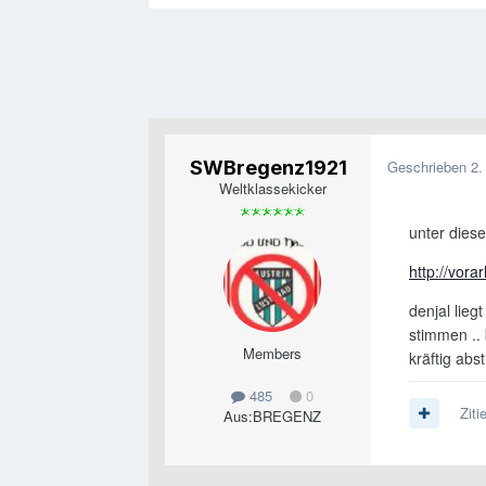
SWBregenz1921
Geschrieben
2.
Weltklassekicker
unter diese
http://vora
denjal lie
stimmen ..
Members
kräftig abs
485
0
Ziti
Aus:
BREGENZ