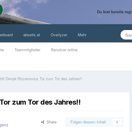
Du bist bereits re
erboard
abseits.at
Overlyzer
Mehr
rie
Teammitglieder
Benutzer online
hlt Denjal Rizvanovics Tor zum Tor des Jahres!!
Tor zum Tor des Jahres!!
Share
Folgen diesem Inhalt
0
genz