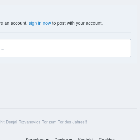
ave an account,
sign in now
to post with your account.
...
hlt Denjal Rizvanovics Tor zum Tor des Jahres!!
Sprachen
Design
Kontakt
Cookies