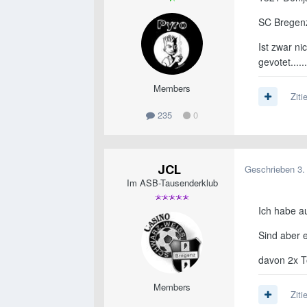
SC Bregen
Ist zwar ni
gevotet......
Members
Ziti
235
0
JCL
Geschrieben
3.
Im ASB-Tausenderklub
Ich habe a
Sind aber e
davon 2x T
Members
Ziti