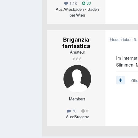
1.1k
30
Aus:
Wiesbaden / Baden
bei Wien
Briganzia
Geschrieben
5.
fantastica
Amateur
Im Interne
Stimmen. M
Ziti
Members
70
0
Aus:
Bregenz