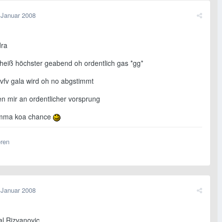
 Januar 2008
dra
cheiß höchster geabend oh ordentlich gas *gg*
 vfv gala wird oh no abgstimmt
en mir an ordentlicher vorsprung
mma koa chance
eren
 Januar 2008
al Rizvanovic