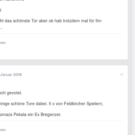
z
cht das schönste Tor aber ok hab trotzdem mal für Ihn
..
eren
 Januar 2008
uch gevotet.
inige schöne Tore dabei. 5 x von Feldkircher Spielern,
omazs Pekala ein Ex Bregenzer.
eren