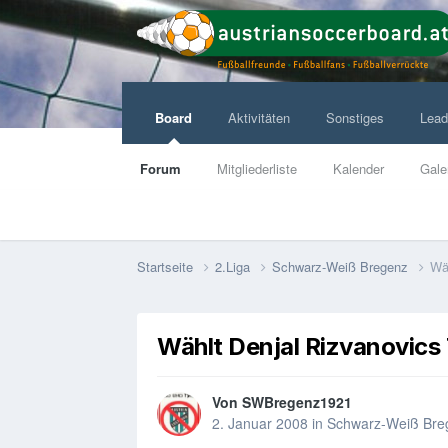
Board
Aktivitäten
Sonstiges
Lead
Forum
Mitgliederliste
Kalender
Gale
Startseite
2.Liga
Schwarz-Weiß Bregenz
Wä
Wählt Denjal Rizvanovics 
Von
SWBregenz1921
2. Januar 2008
in
Schwarz-Weiß Bre