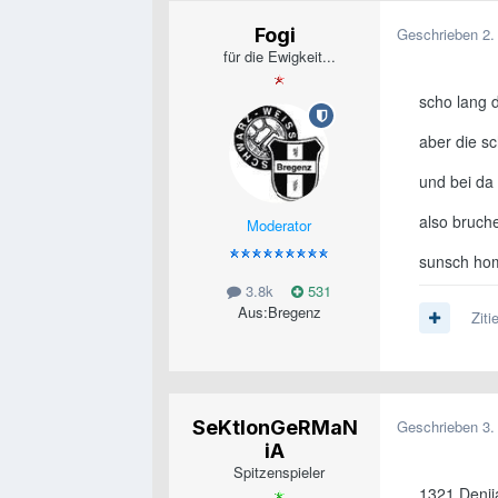
Fogi
Geschrieben
2.
für die Ewigkeit...
scho lang 
aber die s
und bei da
also bruch
Moderator
sunsch ho
3.8k
531
Aus:
Bregenz
Ziti
SeKtIonGeRMaN
Geschrieben
3.
iA
Spitzenspieler
1321 Denij