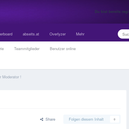
Du bist bereits re
erboard
abseits.at
Overlyzer
Mehr
rie
Teammitglieder
Benutzer online
r Moderator !
Share
Folgen diesem Inhalt
0