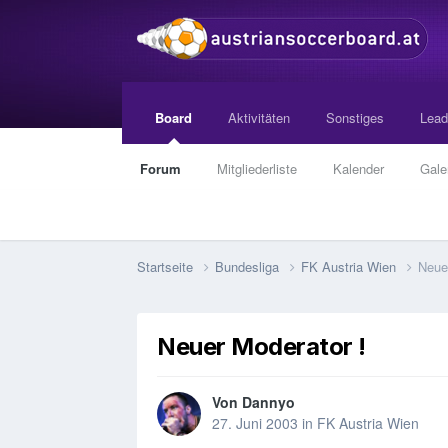
Board
Aktivitäten
Sonstiges
Lead
Forum
Mitgliederliste
Kalender
Gale
Startseite
Bundesliga
FK Austria Wien
Neue
Neuer Moderator !
Von
Dannyo
27. Juni 2003
in
FK Austria Wien