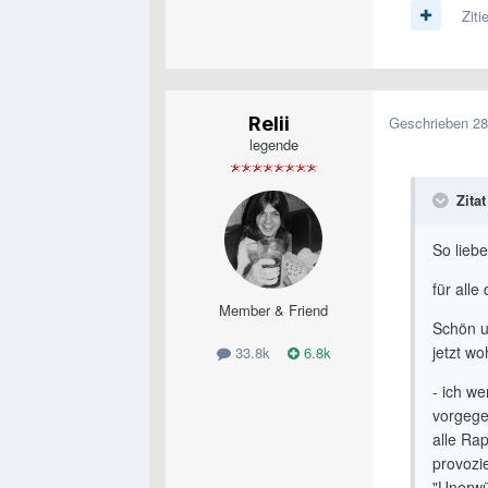
Ziti
Relii
Geschrieben
28
legende
Zitat
So liebe
für alle 
Member & Friend
Schön u
jetzt wo
33.8k
6.8k
- ich w
vorgege
alle Ra
provozie
"Unerwün