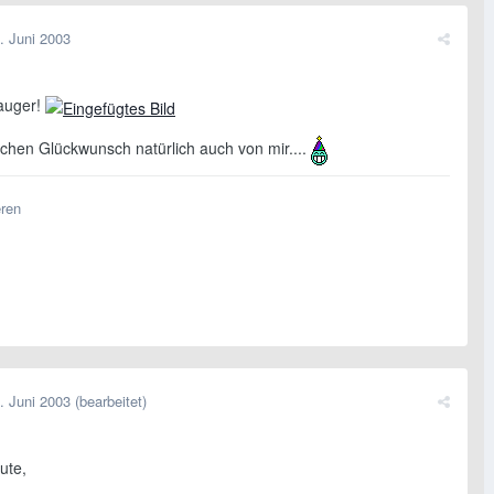
. Juni 2003
auger!
ichen Glückwunsch natürlich auch von mir....
eren
. Juni 2003
(bearbeitet)
ute,