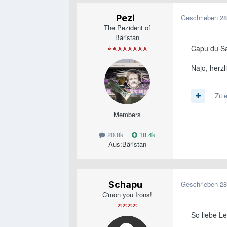
Pezi
Geschrieben
28
The Pezident of
Bäristan
Capu du S
Najo, herzl
Ziti
Members
20.8k
18.4k
Aus:
Bäristan
Schapu
Geschrieben
28
C'mon you Irons!
So liebe Le