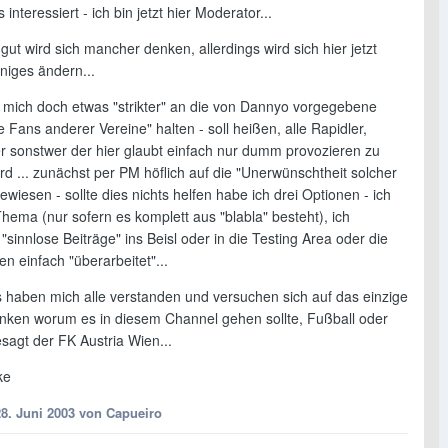
's interessiert - ich bin jetzt hier Moderator...
ut wird sich mancher denken, allerdings wird sich hier jetzt
niges ändern...
e mich doch etwas "strikter" an die von Dannyo vorgegebene
ie Fans anderer Vereine" halten - soll heißen, alle Rapidler,
r sonstwer der hier glaubt einfach nur dumm provozieren zu
d ... zunächst per PM höflich auf die "Unerwünschtheit solcher
ewiesen - sollte dies nichts helfen habe ich drei Optionen - ich
hema (nur sofern es komplett aus "blabla" besteht), ich
"sinnlose Beiträge" ins Beisl oder in die Testing Area oder die
n einfach "überarbeitet"...
es haben mich alle verstanden und versuchen sich auf das einzige
nken worum es in diesem Channel gehen sollte, Fußball oder
sagt der FK Austria Wien...
ke
28. Juni 2003
von Capueiro