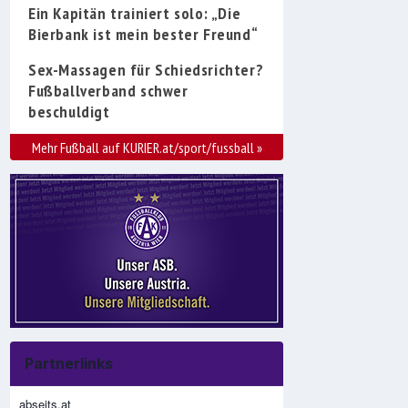
Ein Kapitän trainiert solo: „Die
Bierbank ist mein bester Freund“
Sex-Massagen für Schiedsrichter?
Fußballverband schwer
beschuldigt
Mehr Fußball auf KURIER.at/sport/fussball
»
Partnerlinks
abseits.at