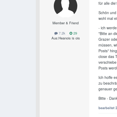
für alle die
Schön und g
wohl mal ei
Member & Friend
- ich werd
7.2k
29
"Bitte an d
Aus:
Heanois is ois
Grazer ode
müssen, wir
Posts" hing
close das T
verschiebe 
Posts werde
Ich hoffe 
zu beschrä
genauer ge
Bitte - Dan
bearbeitet