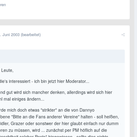
eren
. Juni 2003
(bearbeitet)
 Leute,
die's interessiert - ich bin jetzt hier Moderator...
nd gut wird sich mancher denken, allerdings wird sich hier
hl mal einiges ändern...
erde mich doch etwas "strikter" an die von Dannyo
bene "Bitte an die Fans anderer Vereine" halten - soll heißen,
pidler, Grazer oder sonstwer der hier glaubt einfach nur dumm
ren zu müssen, wird ... zunächst per PM höflich auf die
schtheit solcher Posts" hingewiesen - sollte dies nichts