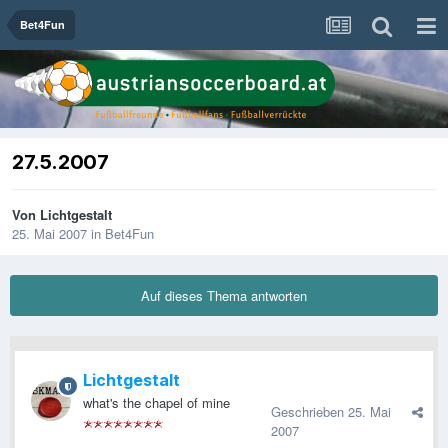
Bet4Fun
27.5.2007
Von
Lichtgestalt
25. Mai 2007
in
Bet4Fun
Auf dieses Thema antworten
Lichtgestalt
what's the chapel of mine
Geschrieben
25. Mai
2007