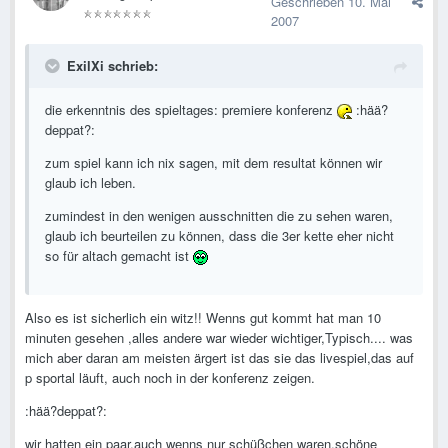
Geschrieben
10. Mai
2007
ExilXi schrieb:
die erkenntnis des spieltages: premiere konferenz
:hää?
deppat?:
zum spiel kann ich nix sagen, mit dem resultat können wir
glaub ich leben.
zumindest in den wenigen ausschnitten die zu sehen waren,
glaub ich beurteilen zu können, dass die 3er kette eher nicht
so für altach gemacht ist
Also es ist sicherlich ein witz!! Wenns gut kommt hat man 10
minuten gesehen ,alles andere war wieder wichtiger,Typisch.... was
mich aber daran am meisten ärgert ist das sie das livespiel,das auf
p sportal läuft, auch noch in der konferenz zeigen.
:hää?deppat?:
wir hatten ein paar,auch wenns nur schüßchen waren,schöne