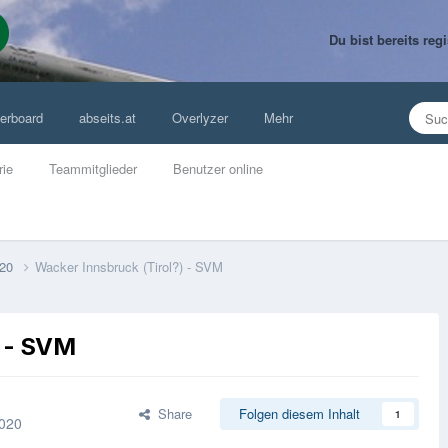
Du bist bereits re
erboard
abseits.at
Overlyzer
Mehr
rie
Teammitglieder
Benutzer online
020
Wacker Innsbruck (Tirol?) - SVM
) - SVM
Share
Folgen diesem Inhalt
1
2020