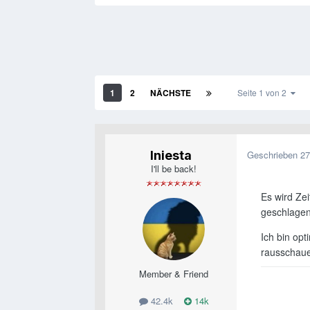
1
2
NÄCHSTE
Seite 1 von 2
Iniesta
Geschrieben
27
I'll be back!
Es wird Zei
geschlagen
Ich bin op
rausschaue
Member & Friend
42.4k
14k