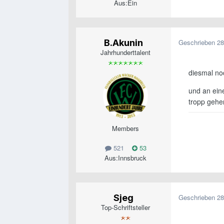
Aus:
Ein
B.Akunin
Geschrieben
28
Jahrhunderttalent
diesmal noc
und an ein
tropp gehe
Members
521
53
Aus:
Innsbruck
Sjeg
Geschrieben
28
Top-Schriftsteller