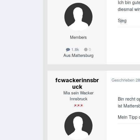
Ich bin gut
diesmal wi
Sjeg
Members
1.8k
0
Aus:
Mattersburg
fcwackerinnsbr
Geschrieben
28
uck
Mia sein Wacker
Innsbruck
Bin recht o
ist Matters
Mein Tipp 