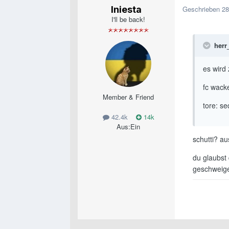
Iniesta
Geschrieben
28
I'll be back!
herr
es wird 
fc wack
Member & Friend
tore: se
42.4k
14k
Aus:
Ein
schutti? au
du glaubst 
geschweige