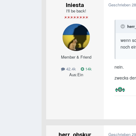
Iniesta
Geschrieben
28
I'll be back!
herr
wenn sc
noch ei
Member & Friend
nein.
42.4k
14k
Aus:
Ein
zwecks der
herr_obskur
Geschrieben
29