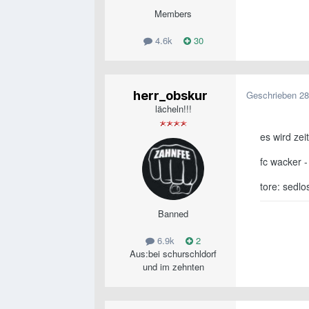
Members
4.6k
30
herr_obskur
Geschrieben
28
lächeln!!!
es wird zeit
fc wacker -
tore: sedlos
Banned
6.9k
2
Aus:
bei schurschldorf
und im zehnten