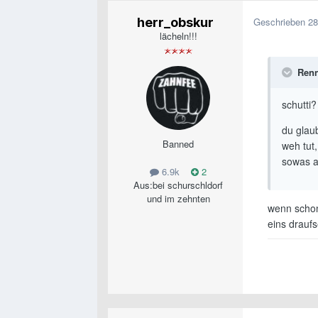
herr_obskur
Geschrieben
28
lächeln!!!
Renn
schutti
du glaub
Banned
weh tut
sowas a
6.9k
2
Aus:
bei schurschldorf
und im zehnten
wenn schon
eins drauf