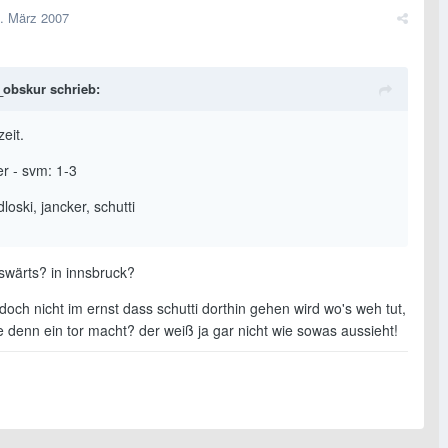
. März 2007
_obskur schrieb:
zeit.
er - svm: 1-3
dloski, jancker, schutti
swärts? in innsbruck?
doch nicht im ernst dass schutti dorthin gehen wird wo's weh tut,
 denn ein tor macht? der weiß ja gar nicht wie sowas aussieht!