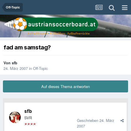
Off-Topic
fad am samstag?
Von
sfb
24. März 2007
in
Off-Topic
Auf dieses Thema antworten
sfb
SVR
Geschrieben
24. März
2007