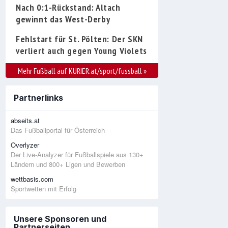
Nach 0:1-Rückstand: Altach
gewinnt das West-Derby
Fehlstart für St. Pölten: Der SKN
verliert auch gegen Young Violets
Mehr Fußball auf KURIER.at/sport/fussball
»
Partnerlinks
abseits.at
Das Fußballportal für Österreich
Overlyzer
Der Live-Analyzer für Fußballspiele aus 130+
Ländern und 800+ Ligen und Bewerben
wettbasis.com
Sportwetten mit Erfolg
Unsere Sponsoren und
Partnerseiten