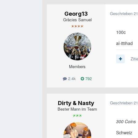
Georg13
Geschrieben
21
Gràcies Samuel
100c
al-ittihad
Ziti
Members
2.4k
792
Dirty & Nasty
Geschrieben
21
Bester Mann im Team
300 Coins
Schweiz