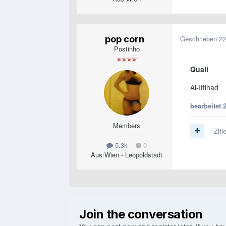
pop corn
Geschrieben
22
Postinho
Quali
Al-Ittihad
bearbeitet
Members
Ziti
5.3k
0
Aus:
Wien - Leopoldstadt
Join the conversation