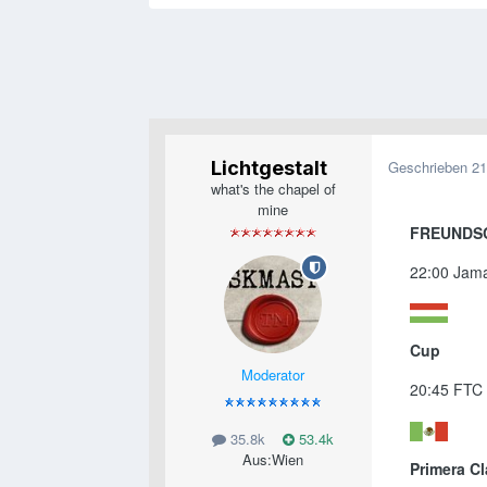
Lichtgestalt
Geschrieben
21
what's the chapel of
mine
FREUNDS
22:00 Jama
Cup
Moderator
20:45 FTC 
35.8k
53.4k
Aus:
Wien
Primera C