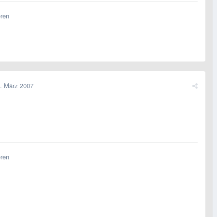
eren
. März 2007
eren