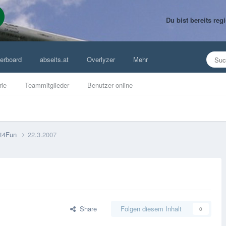
Du bist bereits re
erboard
abseits.at
Overlyzer
Mehr
rie
Teammitglieder
Benutzer online
t4Fun
22.3.2007
Share
Folgen diesem Inhalt
0