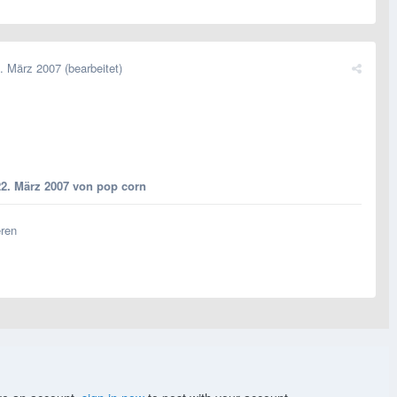
. März 2007
(bearbeitet)
22. März 2007
von pop corn
eren