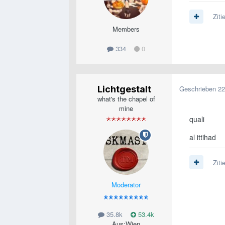
Ziti
Members
334
0
Lichtgestalt
Geschrieben
22
what's the chapel of
mine
quali
al ittihad
Ziti
Moderator
35.8k
53.4k
Aus:
Wien