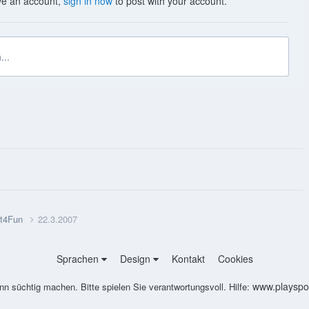
ave an account,
sign in now
to post with your account.
...
t4Fun
22.3.2007
Sprachen
Design
Kontakt
Cookies
www.playspon
nn süchtig machen. Bitte spielen Sie verantwortungsvoll. Hilfe: