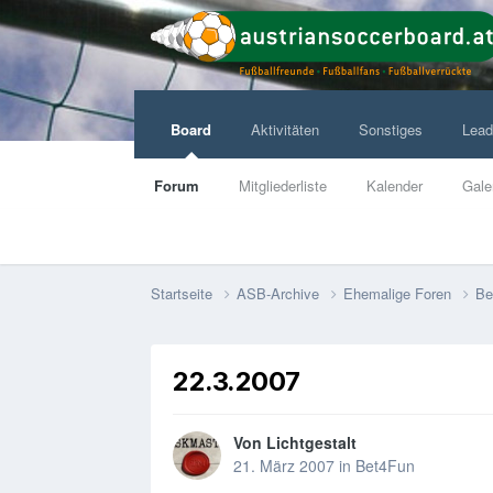
Board
Aktivitäten
Sonstiges
Lead
Forum
Mitgliederliste
Kalender
Gale
Startseite
ASB-Archive
Ehemalige Foren
Be
22.3.2007
Von
Lichtgestalt
21. März 2007
in
Bet4Fun