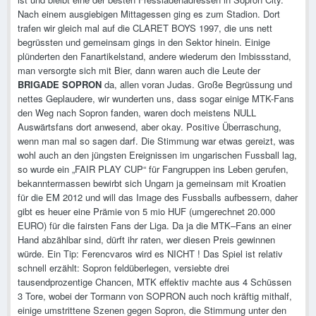
Nach einem ausgiebigen Mittagessen ging es zum Stadion. Dort
trafen wir gleich mal auf die CLARET BOYS 1997, die uns nett
begrüssten und gemeinsam gings in den Sektor hinein. Einige
plünderten den Fanartikelstand, andere wiederum den Imbissstand,
man versorgte sich mit Bier, dann waren auch die Leute der
BRIGADE SOPRON
da, allen voran Judas. Große Begrüssung und
nettes Geplaudere, wir wunderten uns, dass sogar einige MTK-Fans
den Weg nach Sopron fanden, waren doch meistens NULL
Auswärtsfans dort anwesend, aber okay. Positive Überraschung,
wenn man mal so sagen darf. Die Stimmung war etwas gereizt, was
wohl auch an den jüngsten Ereignissen im ungarischen Fussball lag,
so wurde ein „FAIR PLAY CUP“ für Fangruppen ins Leben gerufen,
bekanntermassen bewirbt sich Ungarn ja gemeinsam mit Kroatien
für die EM 2012 und will das Image des Fussballs aufbessern, daher
gibt es heuer eine Prämie von 5 mio HUF (umgerechnet 20.000
EURO) für die fairsten Fans der Liga. Da ja die MTK–Fans an einer
Hand abzählbar sind, dürft ihr raten, wer diesen Preis gewinnen
würde. Ein Tip: Ferencvaros wird es NICHT ! Das Spiel ist relativ
schnell erzählt: Sopron feldüberlegen, versiebte drei
tausendprozentige Chancen, MTK effektiv machte aus 4 Schüssen
3 Tore, wobei der Tormann von SOPRON auch noch kräftig mithalf,
einige umstrittene Szenen gegen Sopron, die Stimmung unter den