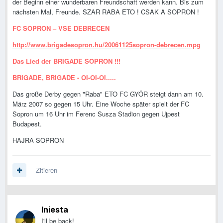
der Beginn einer wunderbaren Freundschaft werden kann. Bis zum
nächsten Mal, Freunde. SZAR RABA ETO ! CSAK A SOPRON !
FC SOPRON – VSE DEBRECEN
http://www.brigadesopron.hu/20061125sopron-debrecen.mpg
Das Lied der BRIGADE SOPRON !!!
BRIGADE, BRIGADE - OI-OI-OI.....
Das große Derby gegen "Raba" ETO FC GYÖR steigt dann am 10.
März 2007 so gegen 15 Uhr. Eine Woche später spielt der FC
Sopron um 16 Uhr im Ferenc Susza Stadion gegen Ujpest
Budapest.
HAJRA SOPRON
Zitieren
Iniesta
I'll be back!