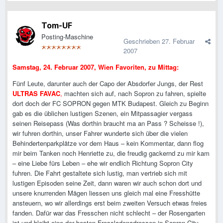
Tom-UF
Posting-Maschine
Geschrieben
27. Februar
2007
Samstag, 24. Februar 2007, Wien Favoriten, zu Mittag:
Fünf Leute, darunter auch der Capo der Absdorfer Jungs, der Rest
ULTRAS FAVAC
,
machten sich auf, nach Sopron zu fahren, spielte
dort doch der FC SOPRON gegen MTK Budapest. Gleich zu Beginn
gab es die üblichen lustigen Szenen, ein Mitpassagier vergass
seinen Reisepass (Was dorthin braucht ma an Pass ? Scheisse !),
wir fuhren dorthin, unser Fahrer wunderte sich über die vielen
Behindertenparkplätze vor dem Haus – kein Kommentar, dann flog
mir beim Tanken noch Henriette zu, die freudig gackernd zu mir kam
– eine Liebe fürs Leben – ehe wir endlich Richtung Sopron City
fuhren. Die Fahrt gestaltete sich lustig, man vertrieb sich mit
lustigen Episoden seine Zeit, dann waren wir auch schon dort und
unsere knurrenden Mägen liessen uns gleich mal eine Fresshütte
ansteuern, wo wir allerdings erst beim zweiten Versuch etwas freies
fanden. Dafür war das Fresschen nicht schlecht – der Rosengarten
ist und bleibt eine der besten Fressladenadressen in Sopron City.