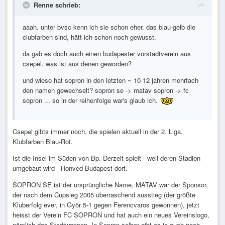
Renne schrieb:
aaah. unter bvsc kenn ich sie schon eher. das blau-gelb die
clubfarben sind, hätt ich schon noch gewusst.
da gab es doch auch einen budapester vorstadtverein aus
csepel. was ist aus denen geworden?
und wieso hat sopron in den letzten ~ 10-12 jahren mehrfach
den namen gewechselt? sopron se -> matav sopron -> fc
sopron ... so in der reihenfolge war's glaub ich.
Csepel gibts immer noch, die spielen aktuell in der 2. Liga.
Klubfarben Blau-Rot.
Ist die Insel im Süden von Bp. Derzeit spielt - weil deren Stadion
umgebaut wird - Honved Budapest dort.
SOPRON SE ist der ursprüngliche Name, MATAV war der Sponsor,
der nach dem Cupsieg 2005 überraschend ausstieg (der größte
Kluberfolg ever, in Györ 5-1 gegen Ferencvaros gewonnen), jetzt
heisst der Verein FC SOPRON und hat auch ein neues Vereinslogo,
nämlich das Stadtwappen. In Sopron selber gibt es ja auch noch