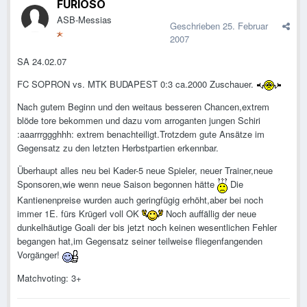
FURIOSO
ASB-Messias
Geschrieben
25. Februar
2007
SA 24.02.07
FC SOPRON vs. MTK BUDAPEST 0:3 ca.2000 Zuschauer.
Nach gutem Beginn und den weitaus besseren Chancen,extrem
blöde tore bekommen und dazu vom arroganten jungen Schiri
:aaarrrggghhh: extrem benachteiligt.Trotzdem gute Ansätze im
Gegensatz zu den letzten Herbstpartien erkennbar.
Überhaupt alles neu bei Kader-5 neue Spieler, neuer Trainer,neue
Sponsoren,wie wenn neue Saison begonnen hätte
Die
Kantienenpreise wurden auch geringfügig erhöht,aber bei noch
immer 1E. fürs Krügerl voll OK
Noch auffällig der neue
dunkelhäutige Goali der bis jetzt noch keinen wesentlichen Fehler
begangen hat,im Gegensatz seiner teilweise fliegenfangenden
Vorgänger!
Matchvoting: 3+