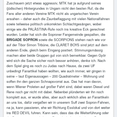
Zuschauern jetzt etwas aggressiv, MTK hat ja aufgrund seines
(jüdischen) Hintergrundes in Ungarn nicht den besten Ruf, da die
Fans aller anderen Vereine MTK nicht als ungarischen Verein
ansahen – daher auch die Zaunbeflaggung mit vielen Nationalfahnen
sowie teilweise politisch unkorrekten Schlachtgesängen, wobei
einige wie die PALÄSTINA-Rufe noch ins kreative Eck gerechnet
wurden. Leider hat sich die Soproner Fangemeinde gespalten, die
BRIGADE SOPRON
sowie die SCORPIONS stehen nach wie vor
auf der Tibor Simon Tribüne, die CLARET BOYS sind jetzt auf dem
anderen Ende, gleich beim Eingang postiert. Stimmungsmässig
machen aber beide Gruppen gut von sich bemerkbar. Gegen Györ
wird sich die Sache sicher noch besser anhören, denke ich. Nach
dem Spiel ging es noch zu Judas nach Hause, da zwei UF
unbedingt Fanartikel haben wollten, wie auch immer, wir gingen in
seine – laut Eigenaussagen – 200 Quadratmeter – Wohnung und
soffen ihn den ganzen Schnapsvorrat aus. Das hat man davon,
wenn Wiener Proleten auf großer Fahrt sind, dabei waren Diesel und
Rene noch gar nicht mit dabei. Nebenbei plünderten wir ihn noch
komplett aus, er wurde alles, aber auch wirklich alles an Fanartikeln
an uns los, dafür vergaßen wir in unserem Suff zwei Sopron-Fahnen,
na ja, kann passieren, ehe wir Richtung Esslokal und von dort weiter
ins RED DEVIL fuhren. Kann sein, dass das die Weiterführung oder