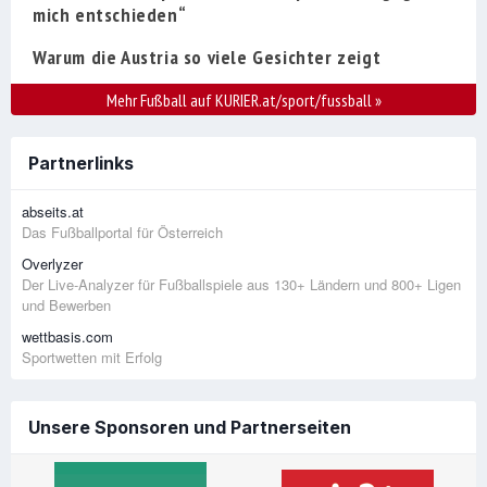
mich entschieden“
Warum die Austria so viele Gesichter zeigt
Mehr Fußball auf KURIER.at/sport/fussball
»
Partnerlinks
abseits.at
Das Fußballportal für Österreich
Overlyzer
Der Live-Analyzer für Fußballspiele aus 130+ Ländern und 800+ Ligen
und Bewerben
wettbasis.com
Sportwetten mit Erfolg
Unsere Sponsoren und Partnerseiten