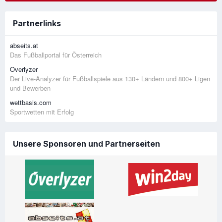
Partnerlinks
abseits.at
Das Fußballportal für Österreich
Overlyzer
Der Live-Analyzer für Fußballspiele aus 130+ Ländern und 800+ Ligen
und Bewerben
wettbasis.com
Sportwetten mit Erfolg
Unsere Sponsoren und Partnerseiten