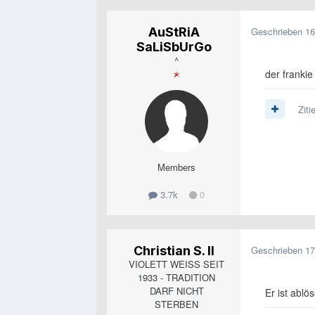
AuStRiA
Geschrieben
16
SaLiSbUrGo
^
der frankie
Ziti
Members
3.7k
0
Christian S. II
Geschrieben
17
VIOLETT WEISS SEIT
1933 - TRADITION
DARF NICHT
Er ist ablö
STERBEN