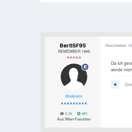
BertlSF95
Geschrieben
16
REMEMBER 1966
Da ich ger
würde mich
Ziti
Moderator
8.2k
461
Aus:
Wien-Favoriten