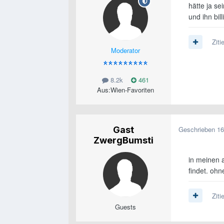
hätte ja se
und ihn bil
Ziti
Moderator
8.2k
461
Aus:
Wien-Favoriten
Gast
Geschrieben
16
ZwergBumsti
in meinen a
findet. oh
Ziti
Guests