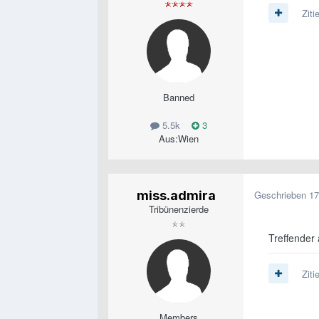
Ziti
Banned
5.5k
3
Aus:
Wien
miss.admira
Geschrieben
17
Tribünenzierde
Treffender 
Ziti
Members