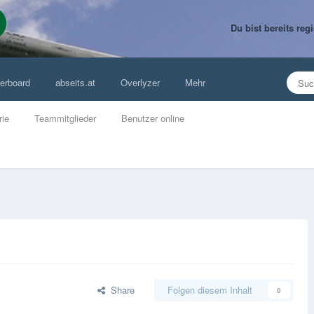
Du bist bereits re
erboard
abseits.at
Overlyzer
Mehr
rie
Teammitglieder
Benutzer online
Share
Folgen diesem Inhalt
0