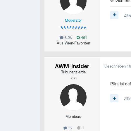
verzichten!
Ziti
Moderator
8.2k
461
Aus:
Wien-Favoriten
AWM-Insider
Geschrieben
16
Tribünenzierde
Pürk ist de
Ziti
Members
27
0