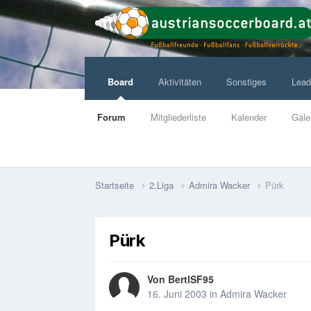
Board
Aktivitäten
Sonstiges
Lead
Forum
Mitgliederliste
Kalender
Gale
Startseite
2.Liga
Admira Wacker
Pürk
Pürk
Von
BertlSF95
16. Juni 2003
in
Admira Wacker