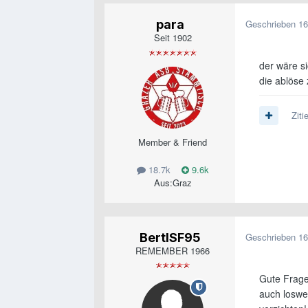
para
Geschrieben
16
Seit 1902
der wäre si
die ablöse
Ziti
Member & Friend
18.7k
9.6k
Aus:
Graz
BertlSF95
Geschrieben
16
REMEMBER 1966
Gute Frage
auch loswer