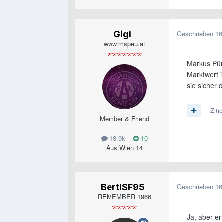
Gigi
Geschrieben
16
www.mspeu.at
Markus Pür
Marktwert 
sie sicher 
Ziti
Member & Friend
18.9k
10
Aus:
Wien 14
BertlSF95
Geschrieben
16
REMEMBER 1966
Ja, aber er