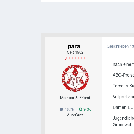
para
Geschrieben
13
Seit 1902
nach einem
ABO-Preis
Torseite Ku
Vollpreisk
Member & Friend
Damen EU
18.7k
9.6k
Aus:
Graz
Jugendliche
Grundwehr-