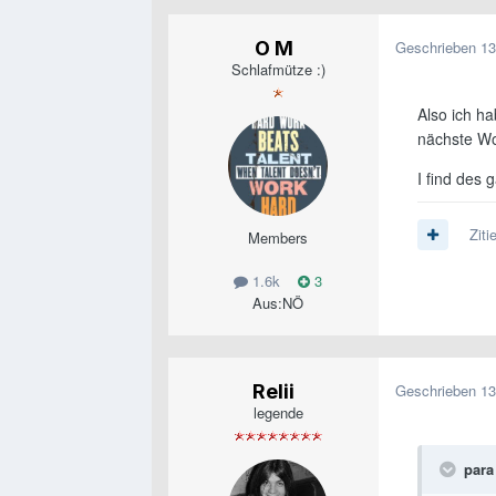
O M
Geschrieben
13
Schlafmütze :)
Also ich ha
nächste Wo
I find des 
Ziti
Members
1.6k
3
Aus:
NÖ
Relii
Geschrieben
13
legende
para 