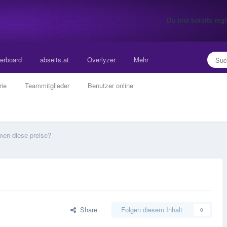
Du bist bereits re
erboard
abseits.at
Overlyzer
Mehr
rie
Teammitglieder
Benutzer online
men diese preise?
Share
Folgen diesem Inhalt
0