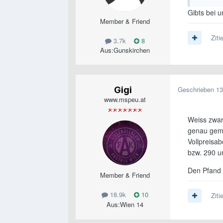
Gibts bei u
Member & Friend
Ziti
3.7k
8
Aus:
Gunskirchen
Gigi
Geschrieben
13
www.mspeu.at
Weiss zwar 
genau gemei
Vollpreisa
bzw. 290 u
Den Pfand h
Member & Friend
18.9k
10
Ziti
Aus:
Wien 14