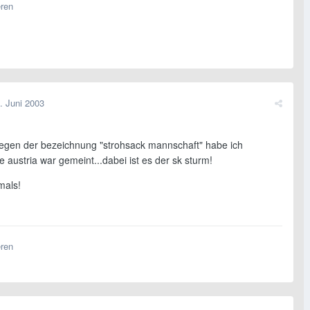
eren
. Juni 2003
.wegen der bezeichnung "strohsack mannschaft" habe ich
e austria war gemeint...dabei ist es der sk sturm!
mals!
eren