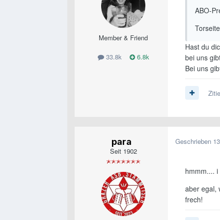
ABO-Pr
Torseite
Member & Friend
Hast du dic
33.8k
6.8k
bei uns gib
Bei uns gi
Ziti
para
Geschrieben
13
Seit 1902
hmmm.... i
aber egal, 
frech!