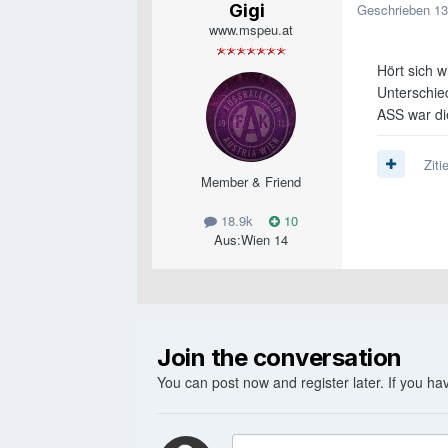
Gigi
Geschrieben
13
www.mspeu.at
Hört sich w
Unterschie
ASS war di
Ziti
Member & Friend
18.9k
10
Aus:
Wien 14
Join the conversation
You can post now and register later. If you h