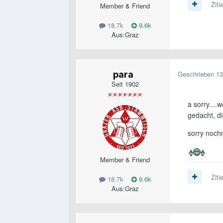
Ziti
Member & Friend
18.7k
9.6k
Aus:
Graz
para
Geschrieben
13
Seit 1902
a sorry...
gedacht, di
sorry noch
Member & Friend
Ziti
18.7k
9.6k
Aus:
Graz