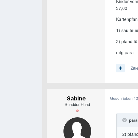
Kinder vom
37,00
Kartenpfa
1) sau teue
2) pfand fü
mfg para
Ziti
Sabine
Geschrieben
13
Bundder Hund
para 
2) pfand