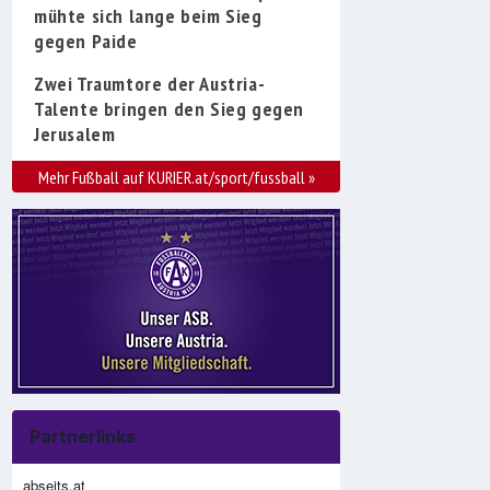
mühte sich lange beim Sieg
gegen Paide
Zwei Traumtore der Austria-
Talente bringen den Sieg gegen
Jerusalem
Mehr Fußball auf KURIER.at/sport/fussball
»
Partnerlinks
abseits.at