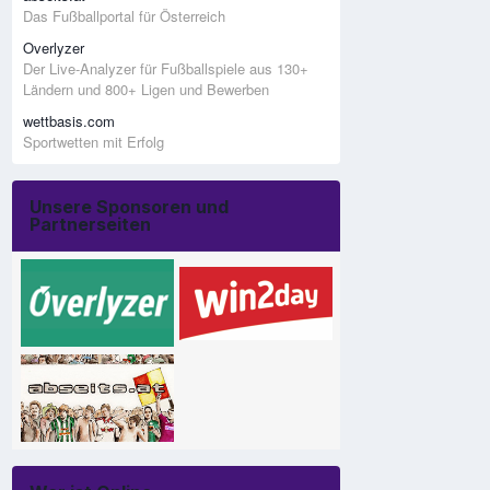
Das Fußballportal für Österreich
Overlyzer
Der Live-Analyzer für Fußballspiele aus 130+
Ländern und 800+ Ligen und Bewerben
wettbasis.com
Sportwetten mit Erfolg
Unsere Sponsoren und
Partnerseiten