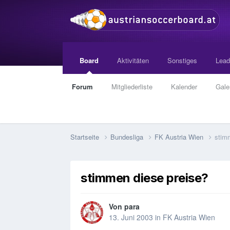
Board
Aktivitäten
Sonstiges
Lead
Forum
Mitgliederliste
Kalender
Gale
Startseite
Bundesliga
FK Austria Wien
stim
stimmen diese preise?
Von
para
13. Juni 2003
in
FK Austria Wien