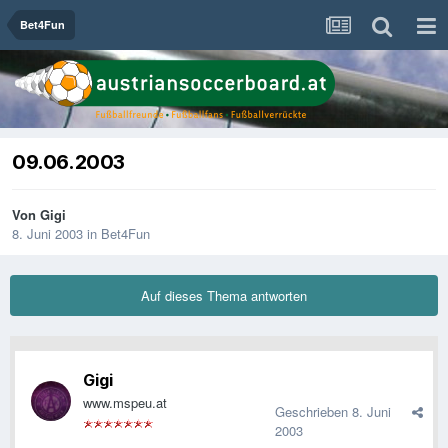
Bet4Fun
09.06.2003
Von
Gigi
8. Juni 2003
in
Bet4Fun
Auf dieses Thema antworten
Gigi
www.mspeu.at
Geschrieben
8. Juni
2003