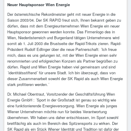
Neuer Hauptsponsor Wien Energie
Der österreichische Rekordmeister geht mit neuer Energie in die
Saison 2003/04. Der SK RAPID freut sich, Ihnen bekannt geben zu
dürfen, dass mit dem Energieunternehmen Wien Energie ein neuer
Hauptsponsor gewonnen werden konnte. Das Firmenlogo des in
Wien, Niederösterreich und Burgenland tätigen Unternehmens wird
somit ab 1. Juli 2003 die Brustseite der Rapid-Trikots zieren. Rapid-
Präsident Rudolf Edlinger über die neue Partnerschaft: ´Ich freue
mich, dass es uns gelungen ist, mit der Wien Energie einen sehr
renommierten und erfolgreichen Konzern als Partner begrüßen zu
dürfen. Rapid und Wien Energie haben viel gemeinsam und sind
´identitätsstiftend´ für unsere Stadt. Ich bin überzeugt, dass von
dieser Zusammenarbeit sowohl der SK Rapid als auch Wien Energie
stark profitieren werden.´
Dr. Michael Obentraut, Vorsitzender der Geschäftsführung Wien
Energie GmbH : ´Sport in der Großstadt ist genau so wichtig wie
eine funktionierende Energieversorgung. Wien Energie als junges
Wiener Unternehmen möchte nun für beides Verantwortung
übernehmen. Wir haben uns daher entschlossen, im Sport sowohl
breitflächig als auch im Bereich des Spitzensports zu wirken. Der
SK Rapid als ein Stück Wiener Identität und Tradition ist dafür der