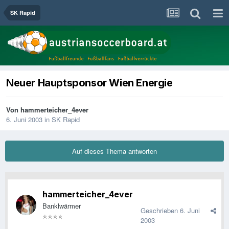
SK Rapid
Neuer Hauptsponsor Wien Energie
Von
hammerteicher_4ever
6. Juni 2003
in
SK Rapid
Auf dieses Thema antworten
hammerteicher_4ever
Banklwärmer
Geschrieben
6. Juni
2003