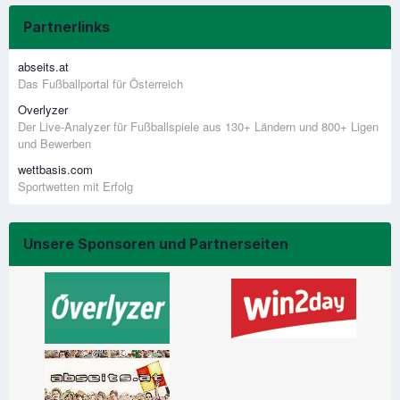
Partnerlinks
abseits.at
Das Fußballportal für Österreich
Overlyzer
Der Live-Analyzer für Fußballspiele aus 130+ Ländern und 800+ Ligen
und Bewerben
wettbasis.com
Sportwetten mit Erfolg
Unsere Sponsoren und Partnerseiten