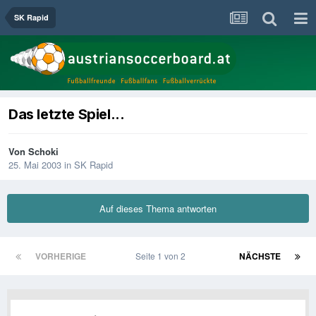
SK Rapid
Das letzte Spiel...
Von
Schoki
25. Mai 2003
in
SK Rapid
Auf dieses Thema antworten
VORHERIGE
Seite 1 von 2
NÄCHSTE