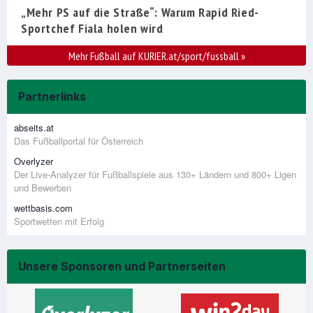
„Mehr PS auf die Straße“: Warum Rapid Ried-
Sportchef Fiala holen wird
Mehr Fußball auf KURIER.at/sport/fussball
»
Partnerlinks
abseits.at
Das Fußballportal für Österreich
Overlyzer
Der Live-Analyzer für Fußballspiele aus 130+ Ländern und 800+ Ligen
und Bewerben
wettbasis.com
Sportwetten mit Erfolg
Unsere Sponsoren und Partnerseiten