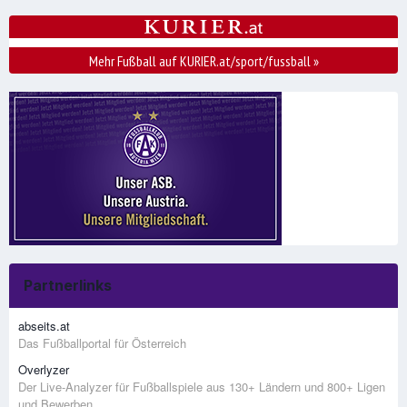
Mehr Fußball auf KURIER.at/sport/fussball
»
Partnerlinks
abseits.at
Das Fußballportal für Österreich
Overlyzer
Der Live-Analyzer für Fußballspiele aus 130+ Ländern und 800+ Ligen
und Bewerben