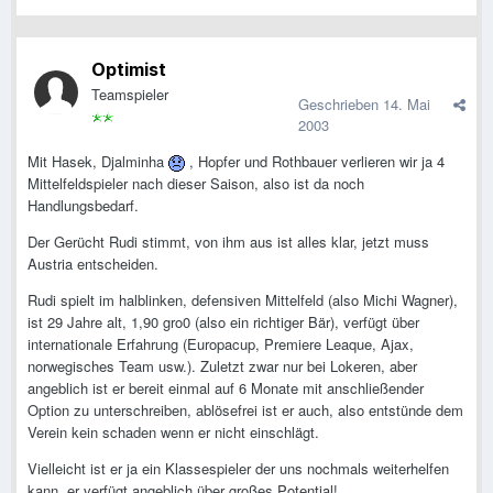
Optimist
Teamspieler
Geschrieben
14. Mai
2003
Mit Hasek, Djalminha
, Hopfer und Rothbauer verlieren wir ja 4
Mittelfeldspieler nach dieser Saison, also ist da noch
Handlungsbedarf.
Der Gerücht Rudi stimmt, von ihm aus ist alles klar, jetzt muss
Austria entscheiden.
Rudi spielt im halblinken, defensiven Mittelfeld (also Michi Wagner),
ist 29 Jahre alt, 1,90 gro0 (also ein richtiger Bär), verfügt über
internationale Erfahrung (Europacup, Premiere Leaque, Ajax,
norwegisches Team usw.). Zuletzt zwar nur bei Lokeren, aber
angeblich ist er bereit einmal auf 6 Monate mit anschließender
Option zu unterschreiben, ablösefrei ist er auch, also entstünde dem
Verein kein schaden wenn er nicht einschlägt.
Vielleicht ist er ja ein Klassespieler der uns nochmals weiterhelfen
kann, er verfügt angeblich über großes Potential!