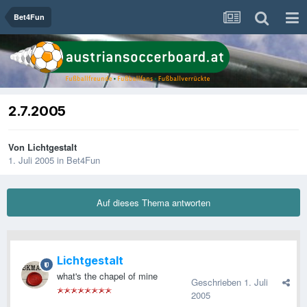
Bet4Fun
2.7.2005
Von
Lichtgestalt
1. Juli 2005
in
Bet4Fun
Auf dieses Thema antworten
Lichtgestalt
what's the chapel of mine
Geschrieben
1. Juli
2005