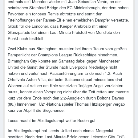
erstmals seit Monaten wieder mit Juan Sebastian Verón, an der
heimischen Stamford Bridge den FC Middlesbrough, der dem hohen
Favoriten ein torloses Remis abtrotzte und somit den
Titelhoffnungen der Ranieri-Elf einen erheblichen Dämpfer versetzte.
Glück für die Londoner, dass Keeper Ambrosio mit einer
Glanzparade bei einem Last-Minute-Freistoß von Mendieta den
Punkt noch festhielt.
Zwei Klubs aus Birmingham mussten bei ihrem Traum vom großen
Rampenlicht der Champions League Rückschläge hinnehmen.
Birmingham City konnte am Samstag dabei gegen Manchester
United die Gunst der Stunde nach Liverpools Niederlage nicht
nutzen und verlor nach Pausenführung am Ende noch 1:2. Auch
Ortsrivale Aston Villa, der beim Saisonendspurt mindestens drei
Wochen auf seinen am Knie verletzten Torjäger Angel verzichten
muss, konnte einen Vorsprung nicht über die Zeit retten und musste
kurz vor dem Ende noch den 2:2-Ausgleich durch Boltons Davies
(86.) hinnehmen. U21-Nationalspieler Thomas Hitzlsperger vergab
kurz vor Abpfiff die Siegchance.
Leeds macht im Abstiegskampf weiter Boden gut
Im Abstiegskampf hat Leeds United noch einmal Morgenluft
gewittert. Nach dem Last-Minute-Erfolg gegen Leicester City (3:2)