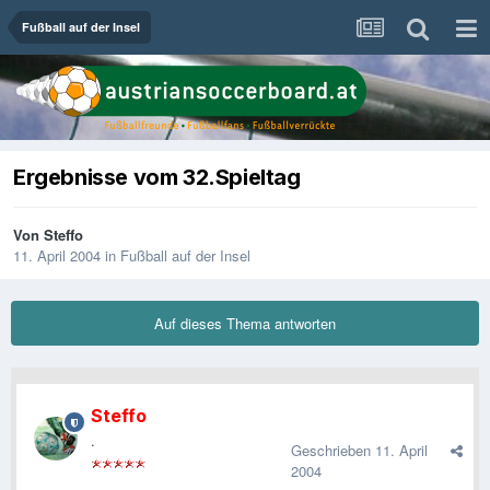
Fußball auf der Insel
Ergebnisse vom 32.Spieltag
Von
Steffo
11. April 2004
in
Fußball auf der Insel
Auf dieses Thema antworten
Steffo
.
Geschrieben
11. April
2004