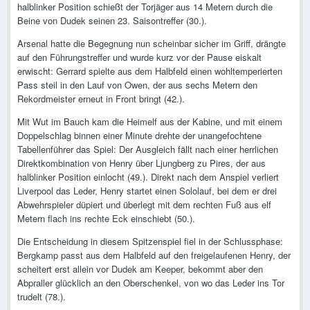
halblinker Position schießt der Torjäger aus 14 Metern durch die
Beine von Dudek seinen 23. Saisontreffer (30.).
Arsenal hatte die Begegnung nun scheinbar sicher im Griff, drängte
auf den Führungstreffer und wurde kurz vor der Pause eiskalt
erwischt: Gerrard spielte aus dem Halbfeld einen wohltemperierten
Pass steil in den Lauf von Owen, der aus sechs Metern den
Rekordmeister erneut in Front bringt (42.).
Mit Wut im Bauch kam die Heimelf aus der Kabine, und mit einem
Doppelschlag binnen einer Minute drehte der unangefochtene
Tabellenführer das Spiel: Der Ausgleich fällt nach einer herrlichen
Direktkombination von Henry über Ljungberg zu Pires, der aus
halblinker Position einlocht (49.). Direkt nach dem Anspiel verliert
Liverpool das Leder, Henry startet einen Sololauf, bei dem er drei
Abwehrspieler düpiert und überlegt mit dem rechten Fuß aus elf
Metern flach ins rechte Eck einschiebt (50.).
Die Entscheidung in diesem Spitzenspiel fiel in der Schlussphase:
Bergkamp passt aus dem Halbfeld auf den freigelaufenen Henry, der
scheitert erst allein vor Dudek am Keeper, bekommt aber den
Abpraller glücklich an den Oberschenkel, von wo das Leder ins Tor
trudelt (78.).