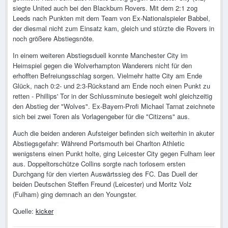
siegte United auch bei den Blackburn Rovers. Mit dem 2:1 zog
Leeds nach Punkten mit dem Team von Ex-Nationalspieler Babbel,
der diesmal nicht zum Einsatz kam, gleich und stürzte die Rovers in
noch größere Abstiegsnöte.
In einem weiteren Abstiegsduell konnte Manchester City im
Heimspiel gegen die Wolverhampton Wanderers nicht für den
erhofften Befreiungsschlag sorgen. Vielmehr hatte City am Ende
Glück, nach 0:2- und 2:3-Rückstand am Ende noch einen Punkt zu
retten - Phillips' Tor in der Schlussminute besiegelt wohl gleichzeitig
den Abstieg der "Wolves". Ex-Bayern-Profi Michael Tarnat zeichnete
sich bei zwei Toren als Vorlagengeber für die "Citizens" aus.
Auch die beiden anderen Aufsteiger befinden sich weiterhin in akuter
Abstiegsgefahr: Während Portsmouth bei Charlton Athletic
wenigstens einen Punkt holte, ging Leicester City gegen Fulham leer
aus. Doppeltorschütze Collins sorgte nach torlosem ersten
Durchgang für den vierten Auswärtssieg des FC. Das Duell der
beiden Deutschen Steffen Freund (Leicester) und Moritz Volz
(Fulham) ging demnach an den Youngster.
Quelle:
kicker