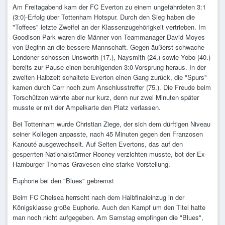
Am Freitagabend kam der FC Everton zu einem ungefährdeten 3:1
(3:0)-Erfolg über Tottenham Hotspur. Durch den Sieg haben die
"Toffees" letzte Zweifel an der Klassenzugehörigkeit vertrieben. Im
Goodison Park waren die Männer von Teammanager David Moyes
von Beginn an die bessere Mannschaft. Gegen äußerst schwache
Londoner schossen Unsworth (17.), Naysmith (24.) sowie Yobo (40.)
bereits zur Pause einen beruhigenden 3:0-Vorsprung heraus. In der
zweiten Halbzeit schaltete Everton einen Gang zurück, die "Spurs"
kamen durch Carr noch zum Anschlusstreffer (75.). Die Freude beim
Torschützen währte aber nur kurz, denn nur zwei Minuten später
musste er mit der Ampelkarte den Platz verlassen.
Bei Tottenham wurde Christian Ziege, der sich dem dürftigen Niveau
seiner Kollegen anpasste, nach 45 Minuten gegen den Franzosen
Kanouté ausgewechselt. Auf Seiten Evertons, das auf den
gesperrten Nationalstürmer Rooney verzichten musste, bot der Ex-
Hamburger Thomas Gravesen eine starke Vorstellung.
Euphorie bei den "Blues" gebremst
Beim FC Chelsea herrscht nach dem Halbfinaleinzug in der
Königsklasse große Euphorie. Auch den Kampf um den Titel hatte
man noch nicht aufgegeben. Am Samstag empfingen die "Blues",