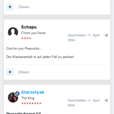
Zitieren
Schapu
C'mon you Irons!
Geschrieben
11. April
2004
Com'on you Peacocks...
Der Klassenerhalt is auf jeden Fall zu packen!
Zitieren
Starostyak
The King
Geschrieben
11. April
2004
Newcastle-Arsenal 0:0