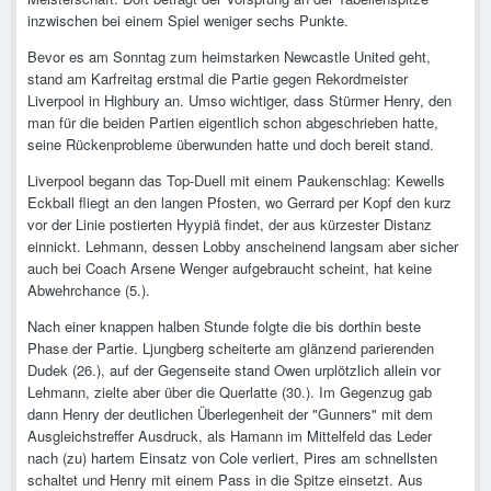
inzwischen bei einem Spiel weniger sechs Punkte.
Bevor es am Sonntag zum heimstarken Newcastle United geht,
stand am Karfreitag erstmal die Partie gegen Rekordmeister
Liverpool in Highbury an. Umso wichtiger, dass Stürmer Henry, den
man für die beiden Partien eigentlich schon abgeschrieben hatte,
seine Rückenprobleme überwunden hatte und doch bereit stand.
Liverpool begann das Top-Duell mit einem Paukenschlag: Kewells
Eckball fliegt an den langen Pfosten, wo Gerrard per Kopf den kurz
vor der Linie postierten Hyypiä findet, der aus kürzester Distanz
einnickt. Lehmann, dessen Lobby anscheinend langsam aber sicher
auch bei Coach Arsene Wenger aufgebraucht scheint, hat keine
Abwehrchance (5.).
Nach einer knappen halben Stunde folgte die bis dorthin beste
Phase der Partie. Ljungberg scheiterte am glänzend parierenden
Dudek (26.), auf der Gegenseite stand Owen urplötzlich allein vor
Lehmann, zielte aber über die Querlatte (30.). Im Gegenzug gab
dann Henry der deutlichen Überlegenheit der "Gunners" mit dem
Ausgleichstreffer Ausdruck, als Hamann im Mittelfeld das Leder
nach (zu) hartem Einsatz von Cole verliert, Pires am schnellsten
schaltet und Henry mit einem Pass in die Spitze einsetzt. Aus