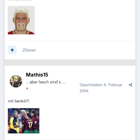
Zitieren
Mathis15
...aber fesch sind`s....
Geschrieben
6. Februar
2004
mit benkö!!!