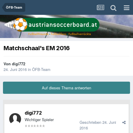
ÖFB-Team
Matchschaal's EM 2016
Von
digi772
24. Juni 2016
in
ÖFB-Team
Auf dieses Thema antworten
digi772
Wichtiger Spieler
Geschrieben
24. Juni
2016