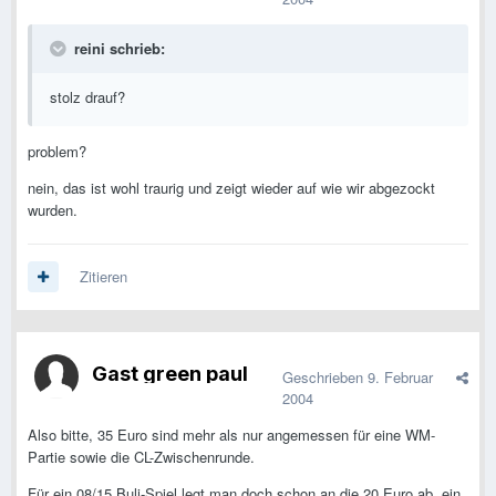
reini schrieb:
stolz drauf?
problem?
nein, das ist wohl traurig und zeigt wieder auf wie wir abgezockt
wurden.
Zitieren
Gast green paul
Geschrieben
9. Februar
2004
Also bitte, 35 Euro sind mehr als nur angemessen für eine WM-
Partie sowie die CL-Zwischenrunde.
Für ein 08/15 Buli-Spiel legt man doch schon an die 20 Euro ab, ein