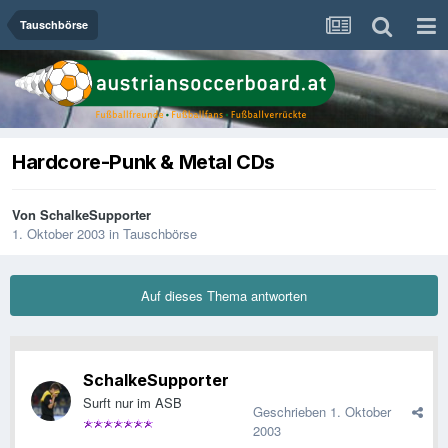
Tauschbörse
Hardcore-Punk & Metal CDs
Von
SchalkeSupporter
1. Oktober 2003
in
Tauschbörse
Auf dieses Thema antworten
SchalkeSupporter
Surft nur im ASB
Geschrieben
1. Oktober
2003