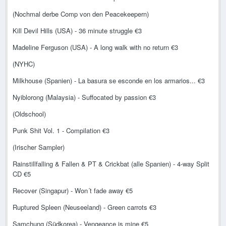
(Nochmal derbe Comp von den Peacekeepern)
Kill Devil Hills (USA) - 36 minute struggle €3
Madeline Ferguson (USA) - A long walk with no return €3
(NYHC)
Milkhouse (Spanien) - La basura se esconde en los armarios... €3
Nyiblorong (Malaysia) - Suffocated by passion €3
(Oldschool)
Punk Shit Vol. 1 - Compilation €3
(Irischer Sampler)
Rainstillfalling & Fallen & PT & Crickbat (alle Spanien) - 4-way Split
CD €5
Recover (Singapur) - Won´t fade away €5
Ruptured Spleen (Neuseeland) - Green carrots €3
Samchung (Südkorea) - Vengeance is mine €5