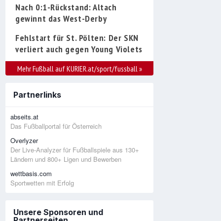
Nach 0:1-Rückstand: Altach
gewinnt das West-Derby
Fehlstart für St. Pölten: Der SKN
verliert auch gegen Young Violets
Mehr Fußball auf KURIER.at/sport/fussball
»
Partnerlinks
abseits.at
Das Fußballportal für Österreich
Overlyzer
Der Live-Analyzer für Fußballspiele aus 130+
Ländern und 800+ Ligen und Bewerben
wettbasis.com
Sportwetten mit Erfolg
Unsere Sponsoren und
Partnerseiten