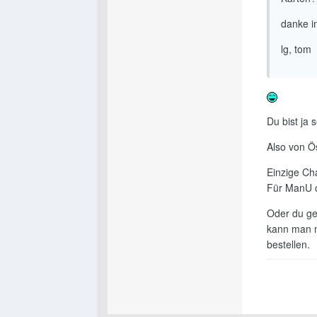
danke im
lg, tom
Du bist ja 
Also von Ös
Einzige Cha
Für ManU c
Oder du ge
kann man m
bestellen.