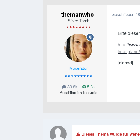
themanwho
Geschrieben
18
Silver Torah
Bitte dies
http://www
in-england/
[closed]
Moderator
39.8k
5.3k
Aus:
Ried im Innkreis
Dieses Thema wurde für weite