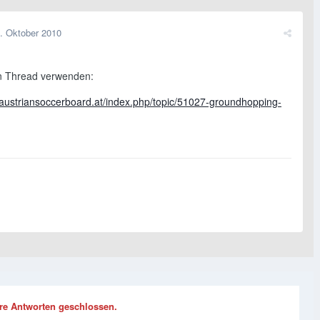
. Oktober 2010
en Thread verwenden:
.austriansoccerboard.at/index.php/topic/51027-groundhopping-
re Antworten geschlossen.