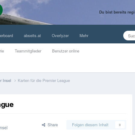
Du bist bereits re
erboard
abseits.at
Overlyzer
Mehr
rie
Teammitglieder
Benutzer online
r Insel
Karten für die Premier League
ague
Share
Folgen diesem Inhalt
0
Insel