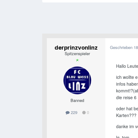
derprinzvonlinz
Geschrieben
18
Spitzenspieler
Hallo Leute
ich wollte
infos habe
kommt!?(ab
die reise 6
Banned
oder hat b
229
0
Karten???
danke im vo
lg, tom