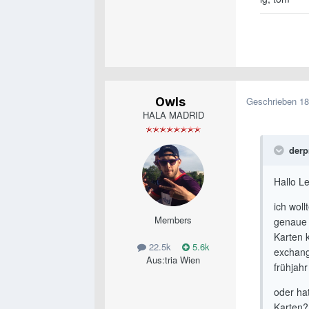
Owls
Geschrieben
18
HALA MADRID
derp
Hallo Le
ich wol
Members
genaue 
Karten 
22.5k
5.6k
exchang
Aus:
tria Wien
frühjahr
oder ha
Karten