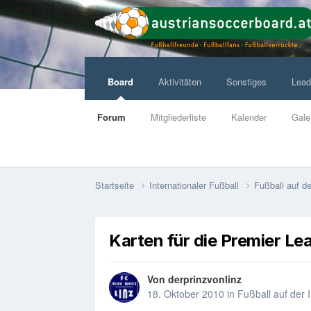
Board
Aktivitäten
Sonstiges
Lead
Forum
Mitgliederliste
Kalender
Gale
Startseite
Internationaler Fußball
Fußball auf de
Karten für die Premier Le
Von
derprinzvonlinz
18. Oktober 2010
in
Fußball auf der 