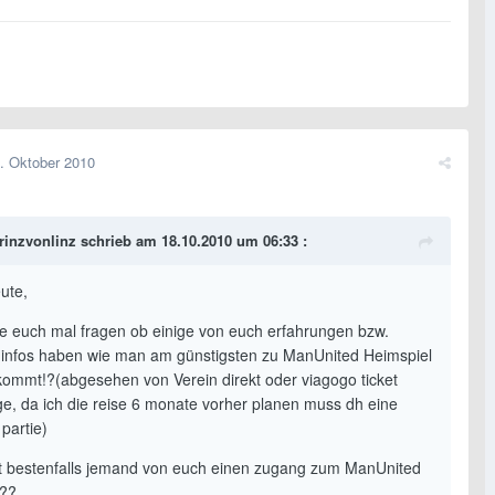
. Oktober 2010
rinzvonlinz schrieb am 18.10.2010 um 06:33 :
ute,
lte euch mal fragen ob einige von euch erfahrungen bzw.
infos haben wie man am günstigsten zu ManUnited Heimspiel
kommt!?(abgesehen von Verein direkt oder viagogo ticket
e, da ich die reise 6 monate vorher planen muss dh eine
 partie)
t bestenfalls jemand von euch einen zugang zum ManUnited
???