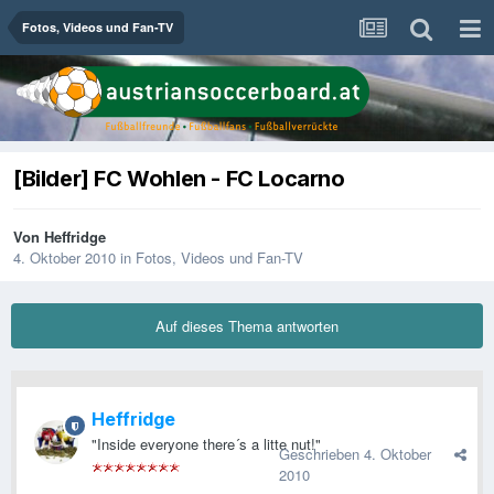
Fotos, Videos und Fan-TV
[Bilder] FC Wohlen - FC Locarno
Von
Heffridge
4. Oktober 2010
in
Fotos, Videos und Fan-TV
Auf dieses Thema antworten
Heffridge
"Inside everyone there´s a litte nut!"
Geschrieben
4. Oktober
2010