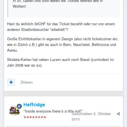
In St. Gallen und Sion waren die Ticktes ebenso wie in
Wohlen!
Hast du wirklich 30CHF für das Ticket bezahlt oder nur von einem
anderen Stadionbesucher "erbettelt"?
Große Eintrittskarten in eigenem Design (also nicht ticketcorner etc.
wie in Zürich z.B.) gibt es auch in Bern, Neuchatel, Bellinzona und
Aarau.
Skidata-Karten hat neben Luzern auch noch Basel (zumindest im
Jahr 2008 war es so).
Zitieren
Heffridge
"Inside everyone there´s a litte nut!"
Geschrieben
5. Oktober
2010