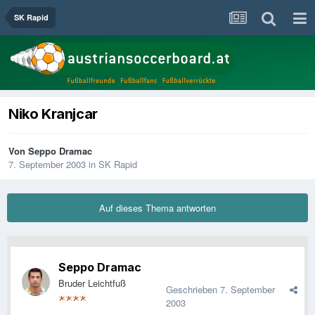
SK Rapid
Niko Kranjcar
Von
Seppo Dramac
7. September 2003
in
SK Rapid
Auf dieses Thema antworten
Seppo Dramac
Bruder Leichtfuß
Geschrieben
7. September
2003