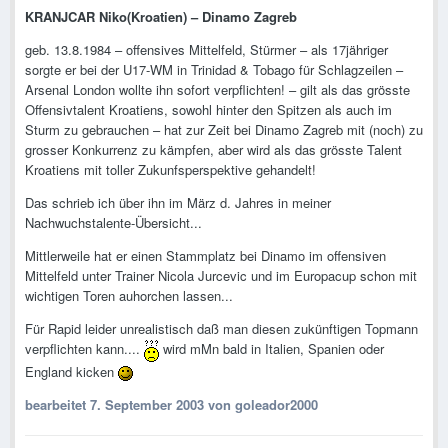
KRANJCAR Niko(Kroatien) – Dinamo Zagreb
geb. 13.8.1984 – offensives Mittelfeld, Stürmer – als 17jähriger
sorgte er bei der U17-WM in Trinidad & Tobago für Schlagzeilen –
Arsenal London wollte ihn sofort verpflichten! – gilt als das grösste
Offensivtalent Kroatiens, sowohl hinter den Spitzen als auch im
Sturm zu gebrauchen – hat zur Zeit bei Dinamo Zagreb mit (noch) zu
grosser Konkurrenz zu kämpfen, aber wird als das grösste Talent
Kroatiens mit toller Zukunfsperspektive gehandelt!
Das schrieb ich über ihn im März d. Jahres in meiner
Nachwuchstalente-Übersicht...
Mittlerweile hat er einen Stammplatz bei Dinamo im offensiven
Mittelfeld unter Trainer Nicola Jurcevic und im Europacup schon mit
wichtigen Toren auhorchen lassen...
Für Rapid leider unrealistisch daß man diesen zukünftigen Topmann
verpflichten kann....
wird mMn bald in Italien, Spanien oder
England kicken
bearbeitet
7. September 2003
von goleador2000