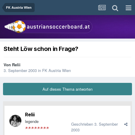
FK Austria Wien
Steht Löw schon in Frage?
Von
Relii
3. September 2003
in
FK Austria Wien
Auf dieses Thema antworten
Relii
legende
Geschrieben
3. September
2003