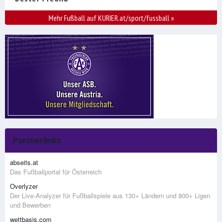
Mehr Fußball auf KURIER.at/sport/fussball
»
Partnerlinks
abseits.at
Das Fußballportal für Österreich
Overlyzer
Der Live-Analyzer für Fußballspiele aus 130+ Ländern und 800+ Ligen
und Bewerben
wettbasis.com