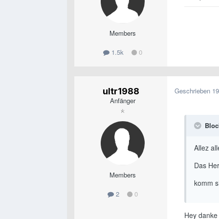
Members
1.5k
0
ultr1988
Geschrieben
19
Anfänger
Bloc
Allez al
Das Herz
Members
komm sin
2
0
Hey danke 