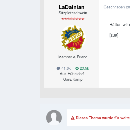
LaDainian
Geschrieben
20
Sitzplatzschwein
Hätten wir 
[zua]
Member & Friend
41.6k
23.5k
Aus:
Hütteldorf -
Gars/Kamp
Dieses Thema wurde für weite