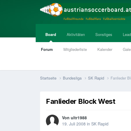
Board
Aktivitäten
Sonstiges
Lead
Forum
Mitgliederliste
Kalender
Gale
Startseite
Bundesliga
SK Rapid
Fanlieder B
Fanlieder Block West
Von
ultr1988
19. Juli 2008
in
SK Rapid