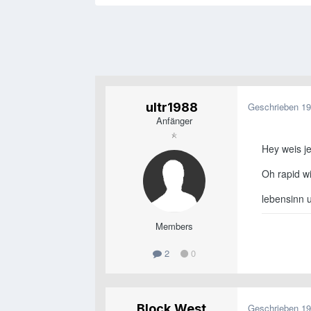
ultr1988
Geschrieben
19
Anfänger
Hey weis j
Oh rapid w
lebensinn u
Members
2
0
Block.West
Geschrieben
19