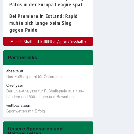
Pafos in der Europa League spät
Bei Premiere in Estland: Rapid
mühte sich lange beim Sieg
gegen Paide
Mehr Fußball auf KURIER.at/sport/fussball
»
Partnerlinks
abseits.at
Das Fußballportal für Österreich
Overlyzer
Der Live-Analyzer für Fußballspiele aus 130+
Ländern und 800+ Ligen und Bewerben
wettbasis.com
Sportwetten mit Erfolg
Unsere Sponsoren und
Partnerseiten