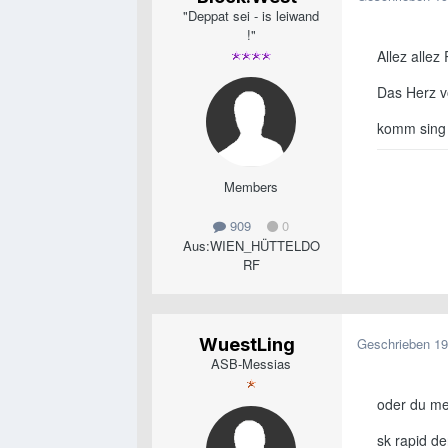
"Deppat sei - is leiwand
!"
Allez allez
Das Herz vo
komm sing j
Members
909
0
Aus:
WIEN_HÜTTELDO
RF
WuestLing
Geschrieben
19
ASB-Messias
oder du me
sk rapid de