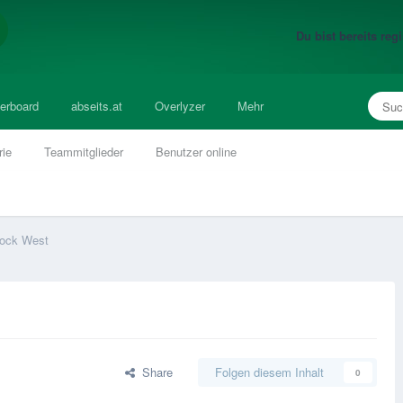
Du bist bereits re
erboard
abseits.at
Overlyzer
Mehr
rie
Teammitglieder
Benutzer online
lock West
Share
Folgen diesem Inhalt
0