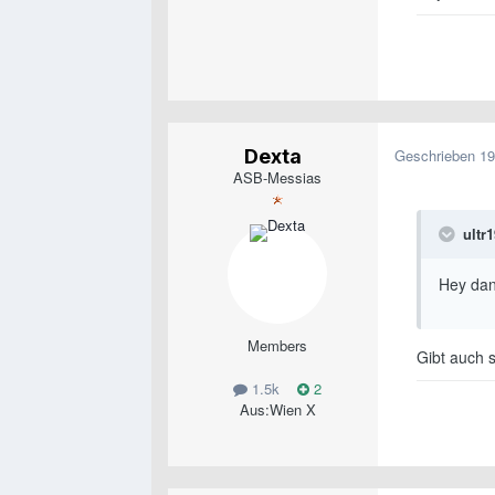
Dexta
Geschrieben
19
ASB-Messias
ultr
Hey dan
Members
Gibt auch 
1.5k
2
Aus:
Wien X