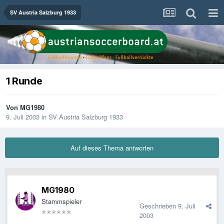
SV Austria Salzburg 1933
1 Runde
Von
MG1980
9. Juli 2003
in
SV Austria Salzburg 1933
Auf dieses Thema antworten
MG1980
Stammspieler
Geschrieben
9. Juli
2003