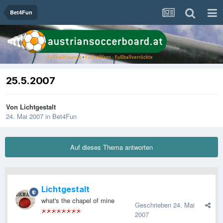
Bet4Fun
25.5.2007
Von
Lichtgestalt
24. Mai 2007
in
Bet4Fun
Auf dieses Thema antworten
Lichtgestalt
what's the chapel of mine
Geschrieben
24. Mai
2007