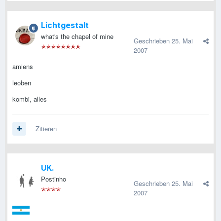
Lichtgestalt
what's the chapel of mine
Geschrieben
25. Mai
2007
amiens
leoben
kombi, alles
Zitieren
UK.
Postinho
Geschrieben
25. Mai
2007