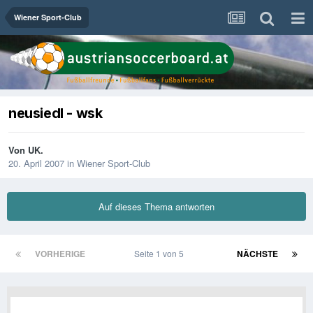
Wiener Sport-Club
neusiedl - wsk
Von
UK.
20. April 2007
in
Wiener Sport-Club
Auf dieses Thema antworten
VORHERIGE
Seite 1 von 5
NÄCHSTE