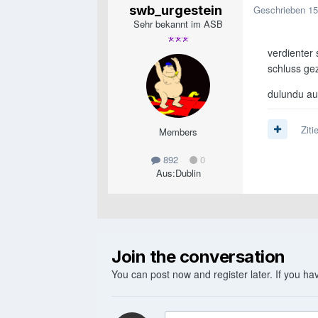
swb_urgestein
Geschrieben
15
Sehr bekannt im ASB
verdienter 
schluss gezi
dulundu aus
Ziti
Members
892
0
Aus:
Dublin
Join the conversation
You can post now and register later. If you h