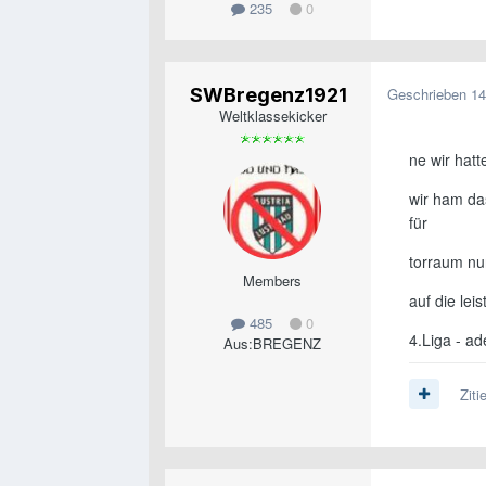
235
0
SWBregenz1921
Geschrieben
14
Weltklassekicker
ne wir hatt
wir ham das
für
torraum nur
Members
auf die lei
485
0
4.Liga - ade
Aus:
BREGENZ
Ziti