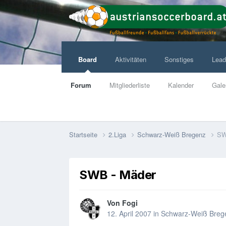
Board
Aktivitäten
Sonstiges
Lead
Forum
Mitgliederliste
Kalender
Gale
Startseite
2.Liga
Schwarz-Weiß Bregenz
SW
SWB - Mäder
Von
Fogi
12. April 2007
in
Schwarz-Weiß Breg