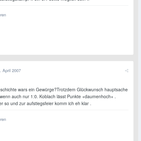
eren
. April 2007
schichte wars ein Gewürge?Trotzdem Glückwunsch hauptsache
enn auch nur 1:0. Koblach lässt Punkte +daumenhoch+ .
r so und zur aufstiegsfeier komm ich eh klar .
eren