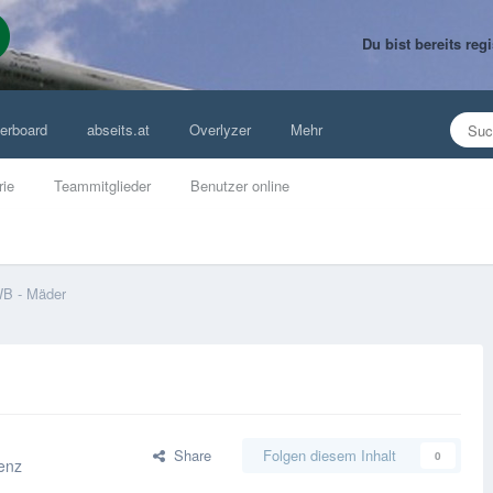
Du bist bereits re
erboard
abseits.at
Overlyzer
Mehr
rie
Teammitglieder
Benutzer online
B - Mäder
Share
Folgen diesem Inhalt
0
enz