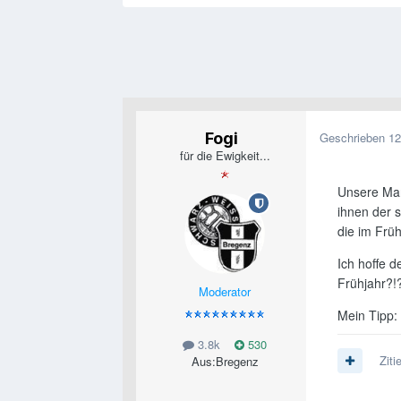
Fogi
Geschrieben
12
für die Ewigkeit...
Unsere Mann
ihnen der 
die im Früh
Ich hoffe d
Frühjahr?!
Moderator
Mein Tipp:
3.8k
530
Ziti
Aus:
Bregenz