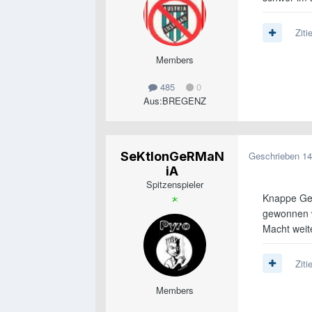
Ziti
Members
485
0
Aus:
BREGENZ
SeKtIonGeRMaN
Geschrieben
14
iA
Spitzenspieler
Knappe Ge
gewonnen w
Macht weite
Ziti
Members