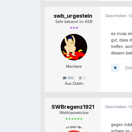
swb_urgestein
Geschrieben
13
Sehr bekannt im ASB
es muss ei
gut, dass d
treffen. so
diesem be
Members
Ziti
892
0
Aus:
Dublin
SWBregenz1921
Geschrieben
13
Weltklassekicker
gegen mäde
schwer im a