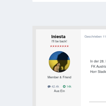
Iniesta
Geschrieben
11
I'll be back!
In der 28.
FK Austri
Horr Stadi
Member & Friend
42.4k
14k
Aus:
Ein