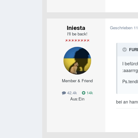
Iniesta
Geschrieben
11
I'll be back!
FURI
I befür
:aaarrr
Member & Friend
Ps.tend
42.4k
14k
Aus:
Ein
bei an ham