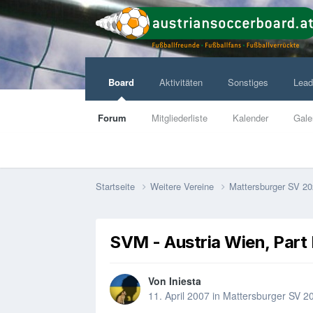
Board
Aktivitäten
Sonstiges
Lead
Forum
Mitgliederliste
Kalender
Gale
Startseite
Weitere Vereine
Mattersburger SV 2
SVM - Austria Wien, Part 
Von
Iniesta
11. April 2007
in
Mattersburger SV 2