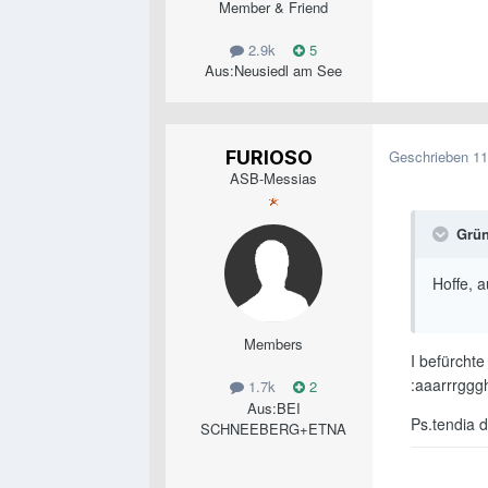
Member & Friend
2.9k
5
Aus:
Neusiedl am See
FURIOSO
Geschrieben
11
ASB-Messias
Grün
Hoffe, 
Members
I befürchte
:aaarrrggg
1.7k
2
Aus:
BEI
Ps.tendia 
SCHNEEBERG+ETNA