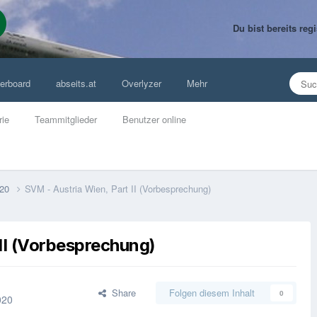
Du bist bereits re
erboard
abseits.at
Overlyzer
Mehr
rie
Teammitglieder
Benutzer online
020
SVM - Austria Wien, Part II (Vorbesprechung)
II (Vorbesprechung)
Share
Folgen diesem Inhalt
0
020