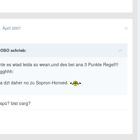
. April 2007
OSO schrieb:
chte es wiad leida so wean,und des bei ana 3 Punkte Regel!!!
ggghhh:
ia dzt daher no zu Sopron-Honved.
spü? bist oarg?