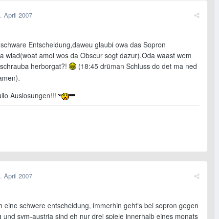
. April 2007
li schware Entscheidung,daweu glaubi owa das Sopron
a wiad(woat amol wos da Obscur sogt dazur).Oda waast wem
schrauba herborgat?!
(18:45 drüman Schluss do det ma ned
samen).
ullo Auslosungen!!!
. April 2007
ich eine schwere entscheidung, immerhin geht's bei sopron gegen
 und svm-austria sind eh nur drei spiele innerhalb eines monats