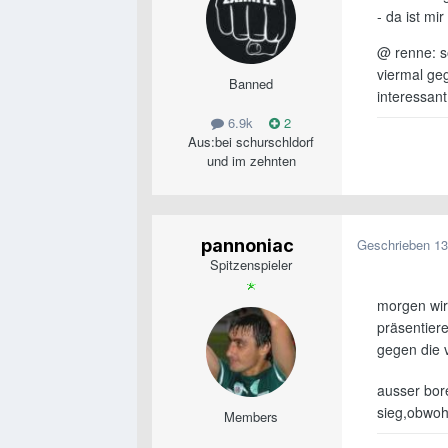
- da ist mi
@ renne: so
viermal geg
Banned
interessant
6.9k
2
Aus:
bei schurschldorf
und im zehnten
pannoniac
Geschrieben
13
Spitzenspieler
morgen wir
präsentiere
gegen die 
ausser bore
sieg,obwoh
Members