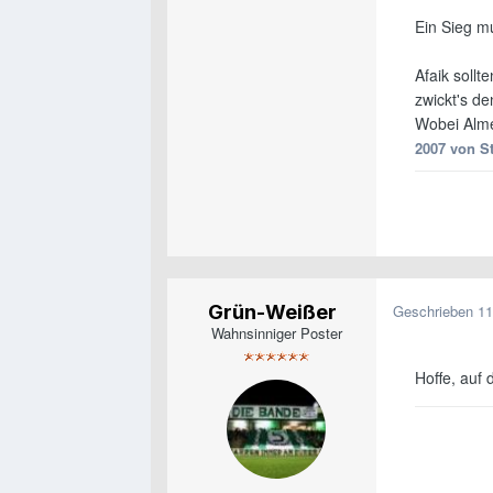
Ein Sieg m
Afaik sollt
zwickt's d
Wobei Alme
2007
von St
Grün-Weißer
Geschrieben
11
Wahnsinniger Poster
Hoffe, auf 