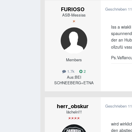
FURIOSO
Geschrieben
11
ASB-Messias
Iss a wiak
spaunnend
der an Hub
ollzufü va
Ps.Vaffanc
Members
1.7k
2
Aus:
BEI
SCHNEEBERG+ETNA
herr_obskur
Geschrieben
11
lächeln!!!
wird wirkl
den abstieg