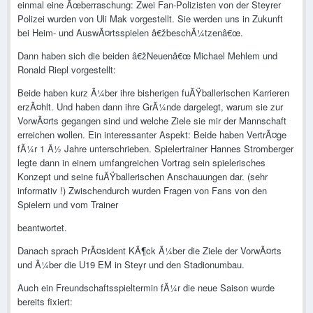
einmal eine Ãœberraschung: Zwei Fan-Polizisten von der Steyrer
Polizei wurden von Uli Mak vorgestellt. Sie werden uns in Zukunft
bei Heim- und AuswÃ¤rtsspielen â€žbeschÃ¼tzenâ€œ.
Dann haben sich die beiden â€žNeuenâ€œ Michael Mehlem und
Ronald Riepl vorgestellt:
Beide haben kurz Ã¼ber ihre bisherigen fuÃŸballerischen Karrieren
erzÃ¤hlt. Und haben dann ihre GrÃ¼nde dargelegt, warum sie zur
VorwÃ¤rts gegangen sind und welche Ziele sie mir der Mannschaft
erreichen wollen. Ein interessanter Aspekt: Beide haben VertrÃ¤ge
fÃ¼r 1 Â½ Jahre unterschrieben. Spielertrainer Hannes Stromberger
legte dann in einem umfangreichen Vortrag sein spielerisches
Konzept und seine fuÃŸballerischen Anschauungen dar. (sehr
informativ !) Zwischendurch wurden Fragen von Fans von den
Spielern und vom Trainer
beantwortet.
Danach sprach PrÃ¤sident KÃ¶ck Ã¼ber die Ziele der VorwÃ¤rts
und Ã¼ber die U19 EM in Steyr und den Stadionumbau.
Auch ein Freundschaftsspieltermin fÃ¼r die neue Saison wurde
bereits fixiert: