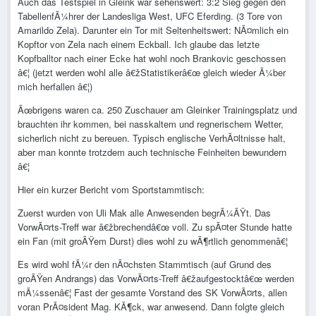
Auch das Testspiel in Gleink war sehenswert: 3:2 Sieg gegen den
TabellenfÃ¼hrer der Landesliga West, UFC Eferding. (3 Tore von
Amarildo Zela). Darunter ein Tor mit Seltenheitswert: NÃ¤mlich ein
Kopftor von Zela nach einem Eckball. Ich glaube das letzte
Kopfballtor nach einer Ecke hat wohl noch Brankovic geschossen
â€¦ (jetzt werden wohl alle â€žStatistikerâ€œ gleich wieder Ã¼ber
mich herfallen â€¦)
Ãœbrigens waren ca. 250 Zuschauer am Gleinker Trainingsplatz und
brauchten ihr kommen, bei nasskaltem und regnerischem Wetter,
sicherlich nicht zu bereuen. Typisch englische VerhÃ¤ltnisse halt,
aber man konnte trotzdem auch technische Feinheiten bewundern
â€¦
Hier ein kurzer Bericht vom Sportstammtisch:
Zuerst wurden von Uli Mak alle Anwesenden begrÃ¼ÃŸt. Das
VorwÃ¤rts-Treff war â€žbrechendâ€œ voll. Zu spÃ¤ter Stunde hatte
ein Fan (mit groÃŸem Durst) dies wohl zu wÃ¶rtlich genommenâ€¦
Es wird wohl fÃ¼r den nÃ¤chsten Stammtisch (auf Grund des
groÃŸen Andrangs) das VorwÃ¤rts-Treff â€žaufgestocktâ€œ werden
mÃ¼ssenâ€¦ Fast der gesamte Vorstand des SK VorwÃ¤rts, allen
voran PrÃ¤sident Mag. KÃ¶ck, war anwesend. Dann folgte gleich