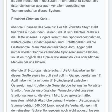
ist eine Investition in die Zukunft, nicht umsonst spielen alle
österreichischen aber auch vor allem europäischen
Topmannschaften dieses System.
Präsident Christian Köck...
über die Finanzen des Vereins: Der SK Vorwärts Steyr steht
finanziell auf gesunden Beinen und ist schuldenfrei. Mehr als
die Hälfte unseres Budgets kommt aus Sponsoreneinnahmen,
weitere große Einnahmequellen sind Eintrittsgelder und die
Gastronomie. Mein Präsidentenkollege Jörg Rigger geht
immer wieder über die vereinbarte Sponsorensumme hinaus,
so ist es möglich das Spieler wie Amarildo Zela oder Michael
Mehlem bei uns kicken.
über die U19-Europameisterschaft: Die Umbauarbeiten für
dieses Großereignis im Juli sind voll im Gange, bereits am 17.
April haben wir ja mit dem U19-Länderspiel zwischen
Österreich und Kroatien die Generalprobe bei uns im Vorwärts-
Stadion. Von der ursprünglichen Wunschvorstellung einer
Stadionsanierung, die etwa 1 Mio. Euro gekostet hätte,
mussten natürlich Abstriche gemacht werden. Die zugesagte
Summe beträgt 540.000 Euro, wobei die Verhandlungen mit
den einzelnen Subventionsgebern noch nicht abgeschlossen