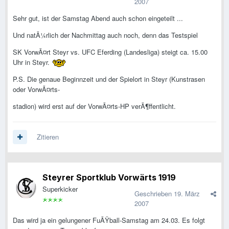
2007
Sehr gut, ist der Samstag Abend auch schon eingeteilt ...
Und natÃ¼rlich der Nachmittag auch noch, denn das Testspiel
SK VorwÃ¤rt Steyr vs. UFC Eferding (Landesliga) steigt ca. 15.00
Uhr in Steyr.
P.S. Die genaue Beginnzeit und der Spielort in Steyr (Kunstrasen
oder VorwÃ¤rts-
stadion) wird erst auf der VorwÃ¤rts-HP verÃ¶ffentlicht.
Zitieren
Steyrer Sportklub Vorwärts 1919
Superkicker
Geschrieben
19. März
2007
Das wird ja ein gelungener FuÃŸball-Samstag am 24.03. Es folgt