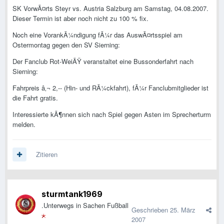
SK VorwÃ¤rts Steyr vs. Austria Salzburg am Samstag, 04.08.2007.
Dieser Termin ist aber noch nicht zu 100 % fix.
Noch eine VorankÃ¼ndigung fÃ¼r das AuswÃ¤rtsspiel am
Ostermontag gegen den SV Sierning:
Der Fanclub Rot-WeiÃŸ veranstaltet eine Bussonderfahrt nach
Sierning:
Fahrpreis â‚¬ 2,-- (Hin- und RÃ¼ckfahrt), fÃ¼r Fanclubmitglieder ist
die Fahrt gratis.
Interessierte kÃ¶nnen sich nach Spiel gegen Asten im Sprecherturm
melden.
Zitieren
sturmtank1969
.Unterwegs in Sachen Fußball
Geschrieben
25. März
2007