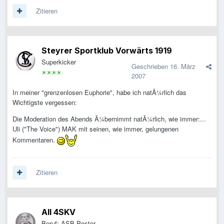
Zitieren
Steyrer Sportklub Vorwärts 1919
Superkicker
Geschrieben
16. März
2007
In meiner "grenzenlosen Euphorie", habe ich natÃ¼rlich das
Wichtigste vergessen:
Die Moderation des Abends Ã¼bernimmt natÃ¼rlich, wie immer:...
Uli ("The Voice") MAK mit seinen, wie immer, gelungenen
Kommentaren.
Zitieren
All 4SKV
Beruf: ASB-Poster