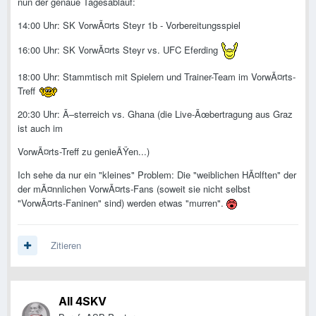
nun der genaue Tagesablauf:
14:00 Uhr: SK VorwÃ¤rts Steyr 1b - Vorbereitungsspiel
16:00 Uhr: SK VorwÃ¤rts Steyr vs. UFC Eferding
18:00 Uhr: Stammtisch mit Spielern und Trainer-Team im VorwÃ¤rts-
Treff
20:30 Uhr: Ã–sterreich vs. Ghana (die Live-Ãœbertragung aus Graz
ist auch im
VorwÃ¤rts-Treff zu genieÃŸen...)
Ich sehe da nur ein "kleines" Problem: Die "weiblichen HÃ¤lften" der
der mÃ¤nnlichen VorwÃ¤rts-Fans (soweit sie nicht selbst
"VorwÃ¤rts-Faninen" sind) werden etwas "murren".
Zitieren
All 4SKV