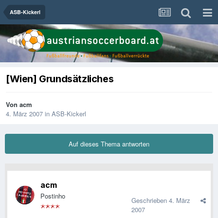
ASB-Kickerl
[Wien] Grundsätzliches
Von
acm
4. März 2007
in
ASB-Kickerl
Auf dieses Thema antworten
acm
Postinho
Geschrieben
4. März
2007