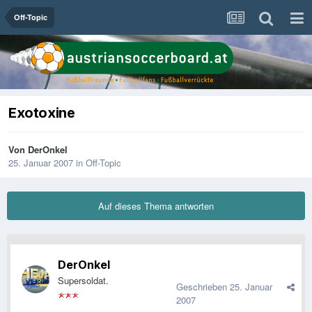
Off-Topic
Exotoxine
Von
DerOnkel
25. Januar 2007
in
Off-Topic
Auf dieses Thema antworten
DerOnkel
Supersoldat.
Geschrieben
25. Januar
2007