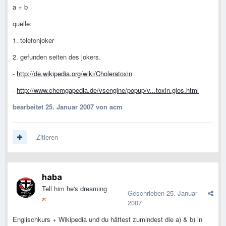
a + b
quelle:
1. telefonjoker
2. gefunden seiten des jokers.
-
http://de.wikipedia.org/wiki/Choleratoxin
-
http://www.chemgapedia.de/vsengine/popup/v...toxin.glos.html
bearbeitet
25. Januar 2007
von acm
Zitieren
haba
Tell him he's dreaming
Geschrieben
25. Januar
2007
Englischkurs + Wikipedia und du hättest zumindest die a) & b) in