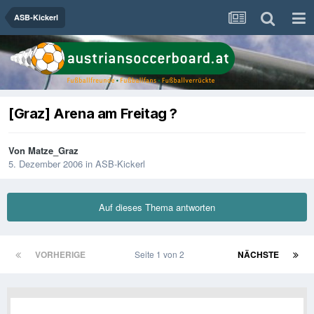
ASB-Kickerl
[Graz] Arena am Freitag ?
Von
Matze_Graz
5. Dezember 2006
in
ASB-Kickerl
Auf dieses Thema antworten
VORHERIGE
Seite 1 von 2
NÄCHSTE