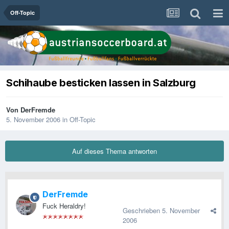
Off-Topic
Schihaube besticken lassen in Salzburg
Von
DerFremde
5. November 2006
in
Off-Topic
Auf dieses Thema antworten
DerFremde
Fuck Heraldry!
Geschrieben
5. November
2006