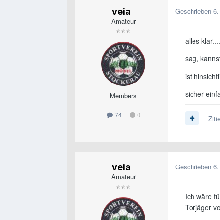
veia
Geschrieben
6.
Amateur
alles klar....
sag, kanns
ist hinsich
sicher einf
Members
74
0
Ziti
veia
Geschrieben
6.
Amateur
Ich wäre fü
Torjäger vo