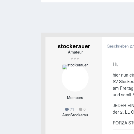
stockerauer
Geschrieben
27
Amateur
Hi,
hier nun ei
SV Stocker
am Freitag
und somit M
Members
JEDER EIN
71
0
der 2. LL O
Aus:
Stockerau
FORZA ST