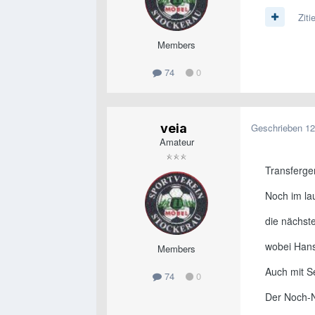
Ziti
Members
74
0
veia
Geschrieben
12
Amateur
Transferge
Noch im la
die nächst
wobei Hans 
Members
Auch mit S
74
0
Der Noch-N