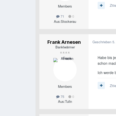
Ziti
Members
71
0
Aus:
Stockerau
Frank Arnesen
Geschrieben
5.
Banklwärmer
Habe bis j
schon mac
Ich werde 
Ziti
Members
75
0
Aus:
Tulln