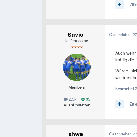
Ziti
Savio
Geschrieben
27
let 'em come
Auch wenn 
kräftig di
Würde mich
wiedersehe
Members
bearbeitet
2.3k
33
Ziti
Aus:
Amstetten
shwe
Geschrieben
27