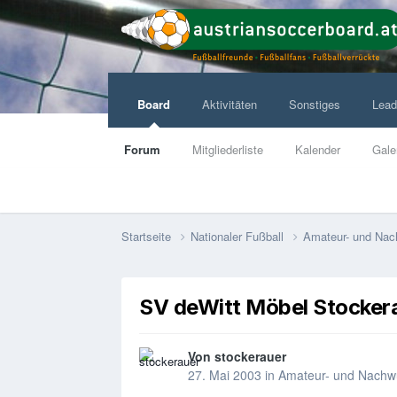
Board
Aktivitäten
Sonstiges
Lead
Forum
Mitgliederliste
Kalender
Gale
Startseite
Nationaler Fußball
Amateur- und Nac
SV deWitt Möbel Stocker
Von
stockerauer
27. Mai 2003
in
Amateur- und Nachw