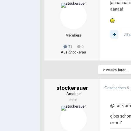
jaaaaaaa
aaaaa!
Ziti
Members
71
0
Aus:
Stockerau
2 weeks later...
stockerauer
Geschrieben
5.
Amateur
@frank ar
gibts schon
sehr!?