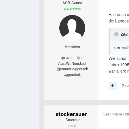
ASB-Senior
Halt euch 
die Landesl
Zitat
Members
der erst
487
0
Wie schon a
Aus:
Wr.Neustadt
Jahre 1995 
(genauer eigentlich
war allerd
Eggendorf)
Ziti
stockerauer
Geschrieben
28
Amateur