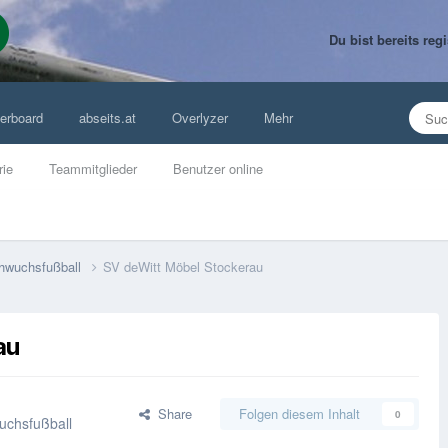
Du bist bereits re
erboard
abseits.at
Overlyzer
Mehr
rie
Teammitglieder
Benutzer online
hwuchsfußball
SV deWitt Möbel Stockerau
au
Share
Folgen diesem Inhalt
0
uchsfußball